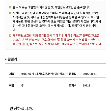
본 사이트는 대한민국 저작권법 및 개인정보보호법을 준수합니다.
회원은 공공질서나 미풍양속에 위배되는 내용과 타인의 저작권을 포함한
지적재산권 및 기타 권리를 침해하는 내용물은 등록할 수 없으며, 이러한
게시물로 인해 발생하는 결과의 모든 책임은 회원 본인에게 있습니다.게시
된 사진이나 동영상은 요청시에 삭제가능합니다. 관리자에게 문의바랍니
다.
개인정보보호법 제59조 제3호에 따라 타인의 개인정보(주민번호,핸드폰
번호,학년-반-번호,학번,주소,혈액형 등)를 유출한 자는 처벌될 수 있으며,
등록된 글(글, 텍스트, 이미지 등)에 대한 법적책임은 글쓴이에게 있습니다.
제목
2016-2학기 2호차(후판,천역) 탑승장소 안내
등록일
2016-08-31
이름
박**
조회수
19311
안녕하십니까.