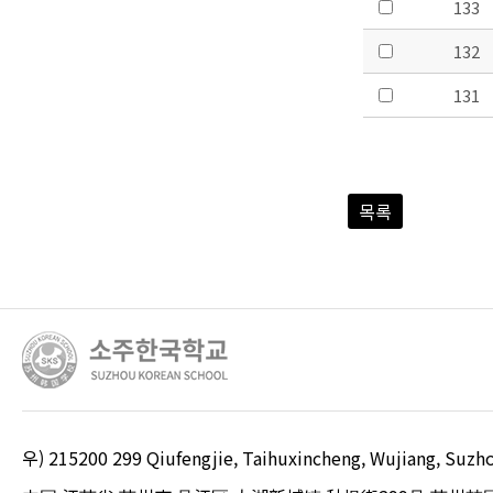
133
132
131
목록
우) 215200 299 Qiufengjie, Taihuxincheng, Wujiang, S