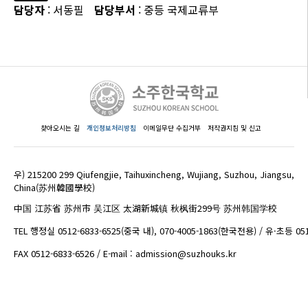
담당자
: 서동필
담당부서
: 중등 국제교류부
찾아오시는 길
개인정보처리방침
이메일무단 수집거부
저작권지침 및 신고
우) 215200 299 Qiufengjie, Taihuxincheng, Wujiang, Suzhou, Jiangsu,
China(苏州韓國學校)
中国 江苏省 苏州市 吴江区 太湖新城镇 秋枫街299号 苏州韩国学校
TEL 행정실 0512-6833-6525(중국 내), 070-4005-1863(한국전용) / 유·초등 05
FAX 0512-6833-6526 / E-mail : admission@suzhouks.kr