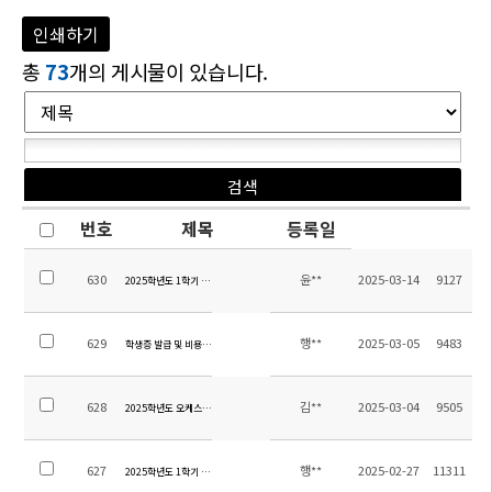
인쇄하기
총
73
개의 게시물이 있습니다.
번호
제목
등록일
630
윤**
2025-03-14
9127
2025학년도 1학기 초등 방과후학교 수강신청 안내
629
행**
2025-03-05
9483
학생증 발급 및 비용 관련 안내
628
김**
2025-03-04
9505
2025학년도 오케스트라 오디션 지정곡 안내
627
행**
2025-02-27
11311
2025학년도 1학기 전체학생 스쿨버스 탑승자 명단 및 노선