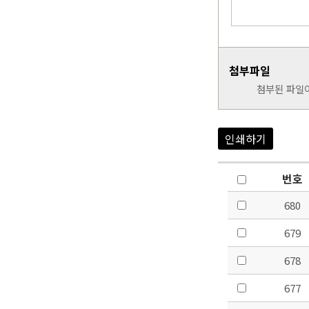
첨부파일
첨부된 파일
인쇄하기
번호
680
679
678
677