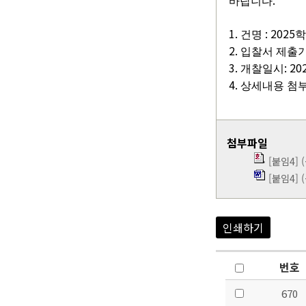
.
바랍니다
1.
: 2025
건명
학
2.
입찰서 제출
3.
: 20
개찰일시
4.
상세내용 첨
첨부파일
[붙임4]
[붙임4]
인쇄하기
번호
670