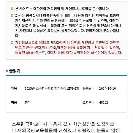
본 사이트는 대한민국 저작권법 및 개인정보보호법을 준수합니다.
회원은 공공질서나 미풍양속에 위배되는 내용과 타인의 저작권을 포함한
지적재산권 및 기타 권리를 침해하는 내용물은 등록할 수 없으며, 이러한
게시물로 인해 발생하는 결과의 모든 책임은 회원 본인에게 있습니다.게시
된 사진이나 동영상은 요청시에 삭제가능합니다. 관리자에게 문의바랍니
다.
개인정보보호법 제59조 제3호에 따라 타인의 개인정보(주민번호,핸드폰
번호,학년-반-번호,학번,주소,혈액형 등)를 유출한 자는 처벌될 수 있으며,
등록된 글(글, 텍스트, 이미지 등)에 대한 법적책임은 글쓴이에게 있습니다.
제목
2025년 소주한국학교 행정실장 초빙공고
등록일
2024-10-10
이름
행**
조회수
48102
소주한국학교에서 다음과 같이 행정실장을 모집하오
니
재외국민교육활동에 관심있고 역량있는 분들의 많은