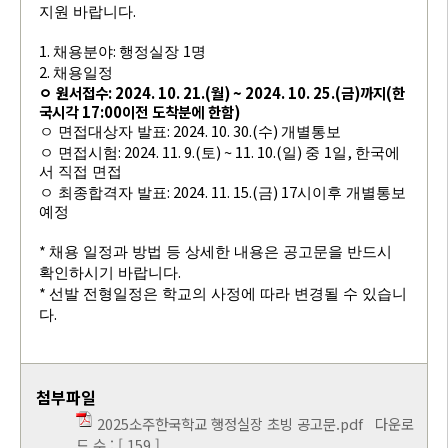
.
지원 바랍니다
1.
:
1
채용분야
행정실장
명
2.
채용일정
ㅇ 원서접수
: 2024. 10. 21.(
월
) ~ 2024. 10. 25.(
금
)
까지
(
한
국시각
17:00
이전 도착분에 한함
)
: 2024. 10. 30.(
)
ㅇ 면접대상자 발표
수
개별통보
: 2024. 11. 9.(
) ~ 11. 10.(
)
1
,
ㅇ 면접시험
토
일
중
일
한국에
서 직접 면접
: 2024. 11. 15.(
) 17
ㅇ 최종합격자 발표
금
시이후 개별통보
예정
*
채용 일정과 방법 등 상세한 내용은 공고문을 반드시
.
확인하시기 바랍니다
*
선발 전형일정은 학교의 사정에 따라 변경될 수 있습니
.
다
첨부파일
2025소주한국학교 행정실장 초빙 공고문.pdf
다운로
드 수 : [ 159 ]