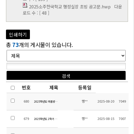
2025소주한국학교 행정실장 초빙 공고문.hwp
다운
로드 수 : [ 48 ]
인쇄하기
총
73
개의 게시물이 있습니다.
번호
제목
등록일
680
행**
2025-08-20
7049
2025학년도 여름방학 기간 학교시설 개선사항 안내
679
행**
2025-08-15
7007
2025학년도 2학기 전체학생 스쿨버스 탑승자 명단 및 노선