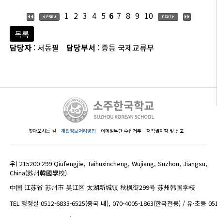
1
2
3
4
5
6
7
8
9
10
목록
담당자
: 서동필
담당부서
: 중등 국제교류부
찾아오시는 길
개인정보처리방침
이메일무단 수집거부
저작권지침 및 신고
우) 215200 299 Qiufengjie, Taihuxincheng, Wujiang, Suzhou, Jiangsu,
China(苏州韓國學校)
中国 江苏省 苏州市 吴江区 太湖新城镇 秋枫街299号 苏州韩国学校
TEL 행정실 0512-6833-6525(중국 내), 070-4005-1863(한국전용) / 유·초등 05