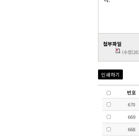
첨부파일
(수정)2
인쇄하기
번호
670
669
668