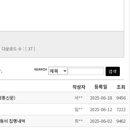
다운로드 수 : [ 37 ]
.
등록일
작성자
조회
가정통신문)
서**
2025-06-18
9456
임**
2025-06-12
7222
활동비 집행내역
최**
2025-06-02
9462