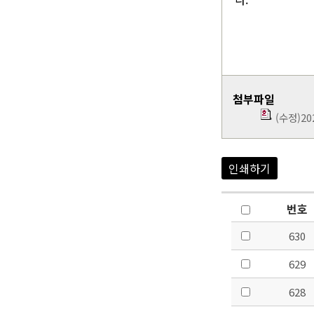
첨부파일
(수정)2
인쇄하기
번호
630
629
628