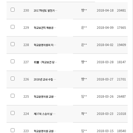
230
행**
2018-04-18
20481
2017학년도 발전기금 도서구입목록 안내
229
은**
2018-04-09
17665
학교보건직 채용공고 수정
228
은**
2018-04-02
19409
학교운영위원회 지역위원 당선공고
227
행**
2018-03-28
18147
校醫（학교보건 담당직) 채용 공고
226
행**
2018-03-27
21701
2018년 교내 수질 검사 보고서
225
임**
2018-03-26
26487
학교운영위원 교원위원 당선 공고
224
채**
2018-03-23
21018
제37회 스승의 날 유공 포상 계획
223
임**
2018-03-15
18540
학교운영위원 교원위원 선출공고 및 홍보