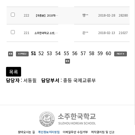
222
행**
2018-02-28
28280
【최종본】2018학년도 1학기 스쿨버스차량탑승자 명단
221
은**
2018-02-13
21027
소주한국학교 소방,보안,조경 관리 용역 입찰공고
51
52
53
54
55
56
57
58
59
60
목록
담당자
: 서동필
담당부서
: 중등 국제교류부
찾아오시는 길
개인정보처리방침
이메일무단 수집거부
저작권지침 및 신고