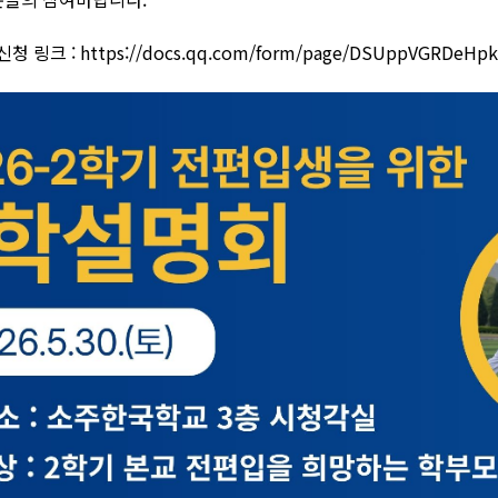
청 링크 :
https://docs.qq.com/form/page/DSUppVGRDeHp