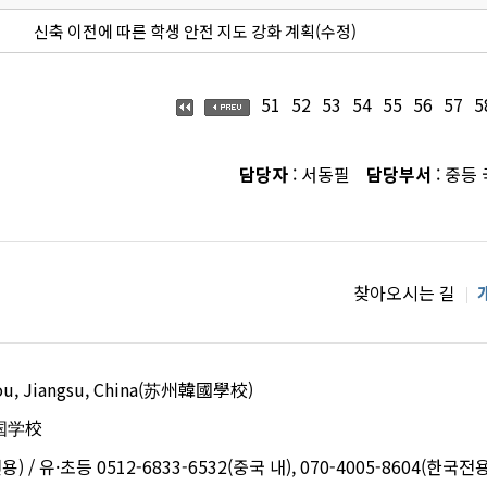
신축 이전에 따른 학생 안전 지도 강화 계획(수정)
51
52
53
54
55
56
57
5
담당자
: 서동필
담당부서
: 중등
찾아오시는 길
uzhou, Jiangsu, China(苏州韓國學校)
国学校
용) / 유·초등 0512-6833-6532(중국 내), 070-4005-8604(한국전