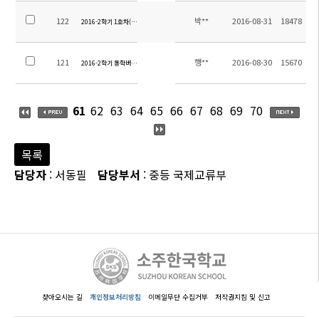
122
박**
2016-08-31
18478
2016-2학기 1호차(야걸지역) 탑승장소 안내
121
행**
2016-08-30
15670
2016-2학기 통학버스노선 최종공지
61
62
63
64
65
66
67
68
69
70
목록
담당자
: 서동필
담당부서
: 중등 국제교류부
찾아오시는 길
개인정보처리방침
이메일무단 수집거부
저작권지침 및 신고