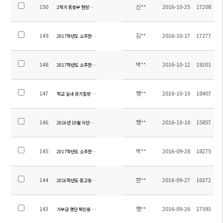
150
신**
2016-10-25
17208
2학기 중등부 현장체험학습 학생, 학부모 만족도 조사 결과 공지
149
김**
2016-10-17
17277
2017학년도 소주한국학교 교원 초빙 공고
148
박**
2016-10-12
19201
2017학년도 소주한국학교 급식운영 용역업체 선정 재공고(긴급)
147
행**
2016-10-10
18407
학교 실내 공기질량 측정 및 운동장 인조잔디 결과보고서 공지
146
행**
2016-10-10
15857
2016년 10월 식단표 알림
145
박**
2016-09-28
18275
2017학년도 소주한국학교 급식운영 용역업체 선정 공고
144
한**
2016-09-27
16372
2016학년도 중고등부 2학기 학업성적평가계획 안내
143
행**
2016-09-26
17593
기부금 명단 확인용 공지