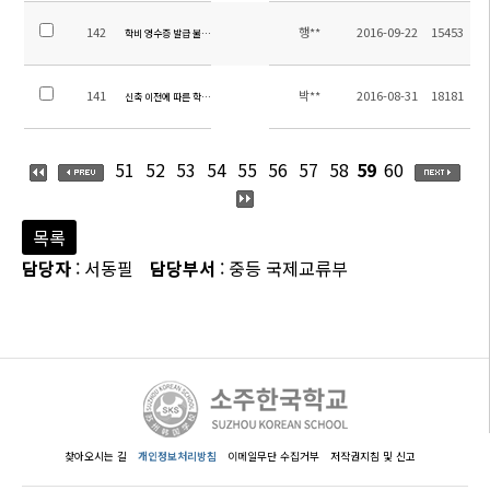
142
행**
2016-09-22
15453
학비 영수증 발급 불가기간 통지
141
박**
2016-08-31
18181
신축 이전에 따른 학생 안전 지도 강화 계획(수정)
51
52
53
54
55
56
57
58
59
60
목록
담당자
: 서동필
담당부서
: 중등 국제교류부
찾아오시는 길
개인정보처리방침
이메일무단 수집거부
저작권지침 및 신고