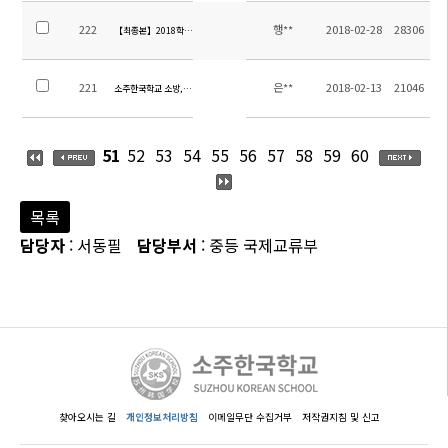
222
행**
2018-02-28
28306
【최종본】2018학년도 1학기 스쿨버스차량탑승자 명단
221
은**
2018-02-13
21046
소주한국학교 소방,보안,조경 관리 용역 입찰공고
51
52
53
54
55
56
57
58
59
60
목록
담당자
: 서동필
담당부서
: 중등 국제교류부
찾아오시는 길
개인정보처리방침
이메일무단 수집거부
저작권지침 및 신고