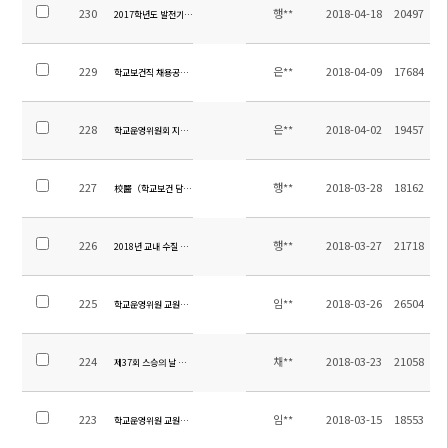
230
행**
2018-04-18
20497
2017학년도 발전기금 도서구입목록 안내
229
은**
2018-04-09
17684
학교보건직 채용공고 수정
228
은**
2018-04-02
19457
학교운영위원회 지역위원 당선공고
227
행**
2018-03-28
18162
校醫（학교보건 담당직) 채용 공고
226
행**
2018-03-27
21718
2018년 교내 수질 검사 보고서
225
임**
2018-03-26
26504
학교운영위원 교원위원 당선 공고
224
채**
2018-03-23
21058
제37회 스승의 날 유공 포상 계획
223
임**
2018-03-15
18553
학교운영위원 교원위원 선출공고 및 홍보