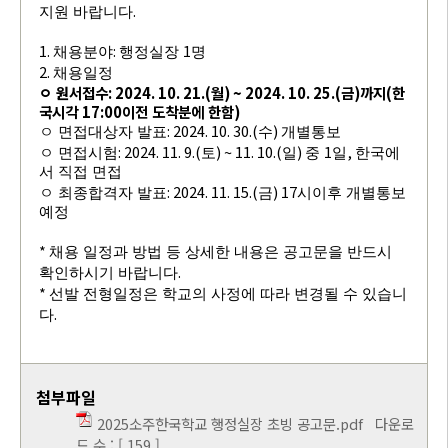
.
지원 바랍니다
1.
:
1
채용분야
행정실장
명
2.
채용일정
ㅇ 원서접수
: 2024. 10. 21.(
월
) ~ 2024. 10. 25.(
금
)
까지
(
한
국시각
17:00
이전 도착분에 한함
)
: 2024. 10. 30.(
)
ㅇ 면접대상자 발표
수
개별통보
: 2024. 11. 9.(
) ~ 11. 10.(
)
1
,
ㅇ 면접시험
토
일
중
일
한국에
서 직접 면접
: 2024. 11. 15.(
) 17
ㅇ 최종합격자 발표
금
시이후 개별통보
예정
*
채용 일정과 방법 등 상세한 내용은 공고문을 반드시
.
확인하시기 바랍니다
*
선발 전형일정은 학교의 사정에 따라 변경될 수 있습니
.
다
첨부파일
2025소주한국학교 행정실장 초빙 공고문.pdf
다운로
드 수 : [ 159 ]