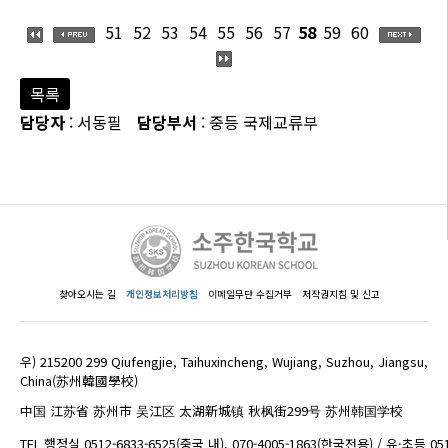
51
52
53
54
55
56
57
58
59
60
목록
담당자
: 서동필
담당부서
: 중등 국제교류부
찾아오시는 길
개인정보처리방침
이메일무단 수집거부
저작권지침 및 신고
우) 215200 299 Qiufengjie, Taihuxincheng, Wujiang, Suzhou, Jiangsu,
China(苏州韓國學校)
中国 江苏省 苏州市 吴江区 太湖新城镇 秋枫街299号 苏州韩国学校
TEL 행정실 0512-6833-6525(중국 내), 070-4005-1863(한국전용) / 유·초등 05