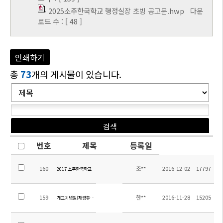
2025소주한국학교 행정실장 초빙 공고문.hwp
다운
로드 수 : [ 48 ]
인쇄하기
총
73
개의 게시물이 있습니다.
번호
제목
등록일
160
조**
2016-12-02
17797
2017 소주한국학교 교사 채용 합격 및 예비 합격 통보(14:00 한국시각)
159
한**
2016-11-28
15205
개교기념일(재량휴업일)안내