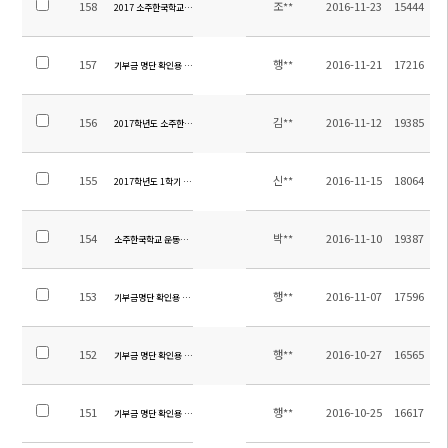
158
조**
2016-11-23
15444
2017 소주한국학교 교원초빙 추가모집 면접 대상자 개별 통보
157
행**
2016-11-21
17216
기부금 명단 확인용 공지
156
김**
2016-11-12
19385
2017학년도 소주한국학교 교원 추가모집(면접대상자발표일:11.23.)
155
신**
2016-11-15
18064
2017학년도 1학기 신, 편입학시험 시행 계획 안내
154
박**
2016-11-10
19387
소주한국학교 운동장 우레탄 트렉 설치공사 입찰 공고(긴급)
153
행**
2016-11-07
17596
기부금명단 확인용 공지
152
행**
2016-10-27
16565
기부금 명단 확인용 공지(2011~20161026)
151
행**
2016-10-25
16617
기부금 명단 확인용 공지