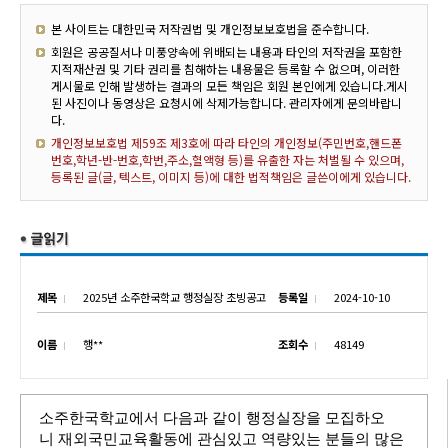
본 사이트는 대한민국 저작권법 및 개인정보보호법을 준수합니다.
회원은 공공질서나 미풍양속에 위배되는 내용과 타인의 저작권을 포함한
지적재산권 및 기타 권리를 침해하는 내용물은 등록할 수 없으며, 이러한
게시물로 인해 발생하는 결과의 모든 책임은 회원 본인에게 있습니다.게시
된 사진이나 동영상은 요청시에 삭제가능합니다. 관리자에게 문의바랍니
다.
개인정보보호법 제59조 제3호에 따라 타인의 개인정보(주민번호,핸드폰
번호,학년-반-번호,학번,주소,혈액형 등)를 유출한 자는 처벌될 수 있으며,
등록된 글(글, 텍스트, 이미지 등)에 대한 법적책임은 글쓴이에게 있습니다.
제목
2025년 소주한국학교 행정실장 초빙공고
등록일
2024-10-10
이름
행**
조회수
48149
소주한국학교에서 다음과 같이 행정실장을 모집하오
니
재외국민교육활동에 관심있고 역량있는 분들의 많은