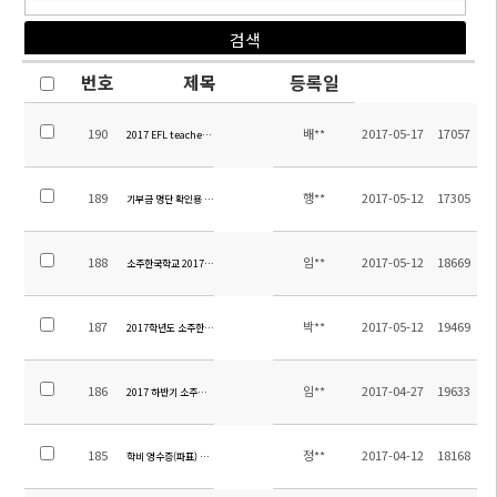
번호
제목
등록일
190
배**
2017-05-17
17057
2017 EFL teachers Employment Notice
189
행**
2017-05-12
17305
기부금 명단 확인용 공지
188
임**
2017-05-12
18669
소주한국학교 2017 2학기 교원초빙공고(기간 연장)
187
박**
2017-05-12
19469
2017학년도 소주한국학교 중등 수학여행 용역업체 선정(긴급)
186
임**
2017-04-27
19633
2017 하반기 소주한국학교 교원초빙 공고
185
정**
2017-04-12
18168
학비 영수증(파표) 관련 안내