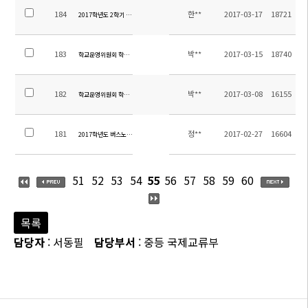
184
한**
2017-03-17
18721
2017학년도 2학기 신,편입학 안내
183
박**
2017-03-15
18740
학교운영위원회 학부모위원 당선자 확정 통지
182
박**
2017-03-08
16155
학교운영위원회 학부모위원 선출 공고
181
정**
2017-02-27
16604
2017학년도 버스노선 확정안내(2017년 2월 27일 16:00부)
51
52
53
54
55
56
57
58
59
60
목록
담당자
: 서동필
담당부서
: 중등 국제교류부