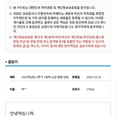
본 사이트는 대한민국 저작권법 및 개인정보보호법을 준수합니다.
회원은 공공질서나 미풍양속에 위배되는 내용과 타인의 저작권을 포함한
지적재산권 및 기타 권리를 침해하는 내용물은 등록할 수 없으며, 이러한
게시물로 인해 발생하는 결과의 모든 책임은 회원 본인에게 있습니다.게시
된 사진이나 동영상은 요청시에 삭제가능합니다. 관리자에게 문의바랍니
다.
개인정보보호법 제59조 제3호에 따라 타인의 개인정보(주민번호,핸드폰
번호,학년-반-번호,학번,주소,혈액형 등)를 유출한 자는 처벌될 수 있으며,
등록된 글(글, 텍스트, 이미지 등)에 대한 법적책임은 글쓴이에게 있습니다.
제목
2015학년도 2학기 7호차 노선 변경 안내
등록일
2015-10-13
이름
박**
조회수
17616
안녕하십니까.