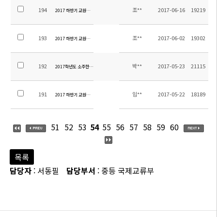
194
조**
2017-06-16
19219
2017 하반기 교원채용 최종합격자 발표
193
조**
2017-06-02
19302
2017 하반기 교원채용 서류심사 합격자 발표
192
박**
2017-05-23
21115
2017학년도 소주한국학교 중등 수학여행 용역업체 선정 입찰 재공고(긴급)
191
임**
2017-05-22
18189
2017 하반기 교원선발 공고(2차 접수기간 연장)
51
52
53
54
55
56
57
58
59
60
목록
담당자
: 서동필
담당부서
: 중등 국제교류부