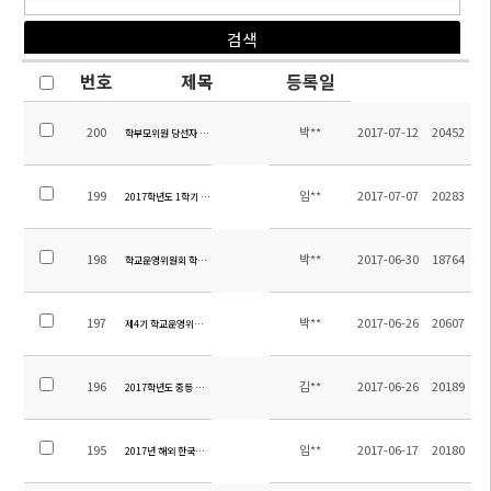
번호
제목
등록일
200
박**
2017-07-12
20452
학부모위원 당선자 확정 공고
199
임**
2017-07-07
20283
2017학년도 1학기 소주한국학교 만족도 조사 결과
198
박**
2017-06-30
18764
학교운영위원회 학부모위원 선출 공고
197
박**
2017-06-26
20607
제4기 학교운영위원회 보궐선거 계획
196
김**
2017-06-26
20189
2017학년도 중등 수학여행 일정 및 계획
195
임**
2017-06-17
20180
2017년 해외 한국사능력검정 특별시험 실시 안내