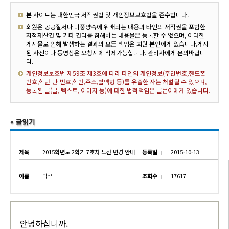
본 사이트는 대한민국 저작권법 및 개인정보보호법을 준수합니다.
회원은 공공질서나 미풍양속에 위배되는 내용과 타인의 저작권을 포함한
지적재산권 및 기타 권리를 침해하는 내용물은 등록할 수 없으며, 이러한
게시물로 인해 발생하는 결과의 모든 책임은 회원 본인에게 있습니다.게시
된 사진이나 동영상은 요청시에 삭제가능합니다. 관리자에게 문의바랍니
다.
개인정보보호법 제59조 제3호에 따라 타인의 개인정보(주민번호,핸드폰
번호,학년-반-번호,학번,주소,혈액형 등)를 유출한 자는 처벌될 수 있으며,
등록된 글(글, 텍스트, 이미지 등)에 대한 법적책임은 글쓴이에게 있습니다.
제목
2015학년도 2학기 7호차 노선 변경 안내
등록일
2015-10-13
이름
박**
조회수
17617
안녕하십니까.