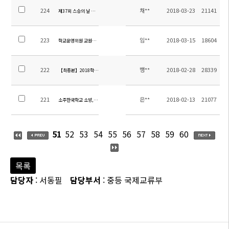
224
채**
2018-03-23
21141
제37회 스승의 날 유공 포상 계획
223
임**
2018-03-15
18604
학교운영위원 교원위원 선출공고 및 홍보
222
행**
2018-02-28
28339
【최종본】2018학년도 1학기 스쿨버스차량탑승자 명단
221
은**
2018-02-13
21077
소주한국학교 소방,보안,조경 관리 용역 입찰공고
51
52
53
54
55
56
57
58
59
60
목록
담당자
: 서동필
담당부서
: 중등 국제교류부