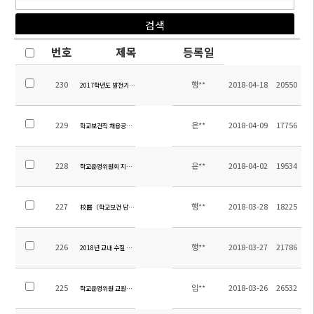
번호
제목
등록일
230
행**
2018-04-18
20550
2017학년도 발전기금 도서구입목록 안내
229
은**
2018-04-09
17756
학교보건직 채용공고 수정
228
은**
2018-04-02
19534
학교운영위원회 지역위원 당선공고
227
행**
2018-03-28
18225
校醫（학교보건 담당직) 채용 공고
226
행**
2018-03-27
21786
2018년 교내 수질 검사 보고서
225
임**
2018-03-26
26532
학교운영위원 교원위원 당선 공고