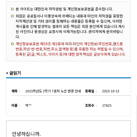
본 사이트는 대한민국 저작권법 및 개인정보보호법을 준수합니다.
회원은 공공질서나 미풍양속에 위배되는 내용과 타인의 저작권을 포함한
지적재산권 및 기타 권리를 침해하는 내용물은 등록할 수 없으며, 이러한
게시물로 인해 발생하는 결과의 모든 책임은 회원 본인에게 있습니다.게시
된 사진이나 동영상은 요청시에 삭제가능합니다. 관리자에게 문의바랍니
다.
개인정보보호법 제59조 제3호에 따라 타인의 개인정보(주민번호,핸드폰
번호,학년-반-번호,학번,주소,혈액형 등)를 유출한 자는 처벌될 수 있으며,
등록된 글(글, 텍스트, 이미지 등)에 대한 법적책임은 글쓴이에게 있습니다.
제목
2015학년도 2학기 7호차 노선 변경 안내
등록일
2015-10-13
이름
박**
조회수
17625
안녕하십니까.