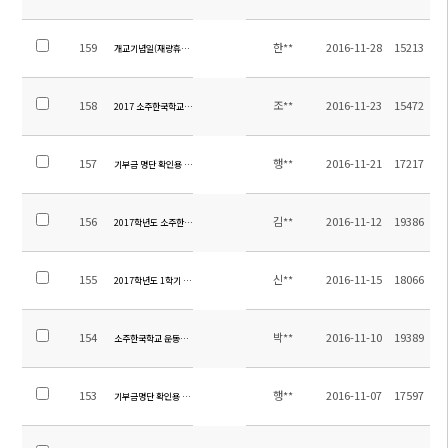
159
한**
2016-11-28
15213
개교기념일(재량휴업일)안내
158
조**
2016-11-23
15472
2017 소주한국학교 교원초빙 추가모집 면접 대상자 개별 통보
157
행**
2016-11-21
17217
기부금 명단 확인용 공지
156
김**
2016-11-12
19386
2017학년도 소주한국학교 교원 추가모집(면접대상자발표일:11.23.)
155
신**
2016-11-15
18066
2017학년도 1학기 신, 편입학시험 시행 계획 안내
154
박**
2016-11-10
19389
소주한국학교 운동장 우레탄 트렉 설치공사 입찰 공고(긴급)
153
행**
2016-11-07
17597
기부금명단 확인용 공지