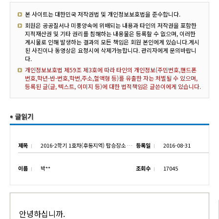
본 사이트는 대한민국 저작권법 및 개인정보보호법을 준수합니다.
회원은 공공질서나 미풍양속에 위배되는 내용과 타인의 저작권을 포함한
지적재산권 및 기타 권리를 침해하는 내용물은 등록할 수 없으며, 이러한
게시물로 인해 발생하는 결과의 모든 책임은 회원 본인에게 있습니다.게시
된 사진이나 동영상은 요청시에 삭제가능합니다. 관리자에게 문의바랍니
다.
개인정보보호법 제59조 제3호에 따라 타인의 개인정보(주민번호,핸드폰
번호,학년-반-번호,학번,주소,혈액형 등)를 유출한 자는 처벌될 수 있으며,
등록된 글(글, 텍스트, 이미지 등)에 대한 법적책임은 글쓴이에게 있습니다.
제목
2016-2학기 1호차(후동지역) 탑승장소 안내-4
등록일
2016-08-31
이름
박**
조회수
17045
안녕하십니까.