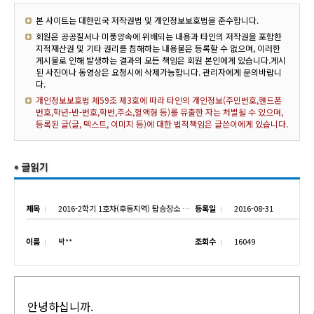
본 사이트는 대한민국 저작권법 및 개인정보보호법을 준수합니다.
회원은 공공질서나 미풍양속에 위배되는 내용과 타인의 저작권을 포함한
지적재산권 및 기타 권리를 침해하는 내용물은 등록할 수 없으며, 이러한
게시물로 인해 발생하는 결과의 모든 책임은 회원 본인에게 있습니다.게시
된 사진이나 동영상은 요청시에 삭제가능합니다. 관리자에게 문의바랍니
다.
개인정보보호법 제59조 제3호에 따라 타인의 개인정보(주민번호,핸드폰
번호,학년-반-번호,학번,주소,혈액형 등)를 유출한 자는 처벌될 수 있으며,
등록된 글(글, 텍스트, 이미지 등)에 대한 법적책임은 글쓴이에게 있습니다.
제목
2016-2학기 1호차(후동지역) 탑승장소 안내-3
등록일
2016-08-31
이름
박**
조회수
16049
안녕하십니까.