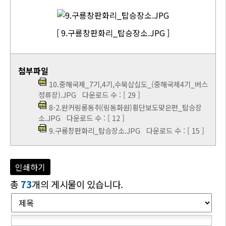
[ 9.구룡창판화리_탑승장소.JPG ]
첨부파일
10.중해국제_7기,4기,수묵삽십도_(중해국제4기_버스
정류장).JPG
다운로드 수 : [ 29 ]
8-2.완커링롱동취(링동화원)횡단보도맞은편_탑승장
소.JPG
다운로드 수 : [ 12 ]
9.구룡창판화리_탑승장소.JPG
다운로드 수 : [ 15 ]
인쇄하기
총
73
개의 게시물이 있습니다.