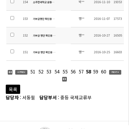
154
박**
2016-11-10
19353
소주한국학교 운동장 우레탄 트렉 설치공사 입찰 공고(긴급)
153
행**
2016-11-07
17573
기부금명단 확인용 공지
152
행**
2016-10-27
16505
기부금 명단 확인용 공지(2011~20161026)
151
행**
2016-10-25
16603
기부금 명단 확인용 공지
51
52
53
54
55
56
57
58
59
60
목록
담당자
: 서동필
담당부서
: 중등 국제교류부