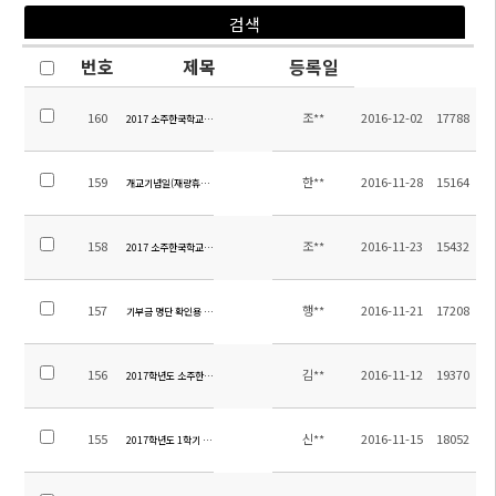
번호
제목
등록일
160
조**
2016-12-02
17788
2017 소주한국학교 교사 채용 합격 및 예비 합격 통보(14:00 한국시각)
159
한**
2016-11-28
15164
개교기념일(재량휴업일)안내
158
조**
2016-11-23
15432
2017 소주한국학교 교원초빙 추가모집 면접 대상자 개별 통보
157
행**
2016-11-21
17208
기부금 명단 확인용 공지
156
김**
2016-11-12
19370
2017학년도 소주한국학교 교원 추가모집(면접대상자발표일:11.23.)
155
신**
2016-11-15
18052
2017학년도 1학기 신, 편입학시험 시행 계획 안내