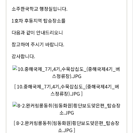
소주한국학교 행정실입니다.
1호차 후동지역 탑승장소를
다음과 같이 안내드리오니
참고하여 주시기 바랍니다.
감사합니다.
[ 10.중해국제_7기,4기,수묵삽십도_(중해국제4기_버
스정류장).JPG ]
[ 8-2.완커링롱동취(링동화원)횡단보도맞은편_탑승장
소.JPG ]