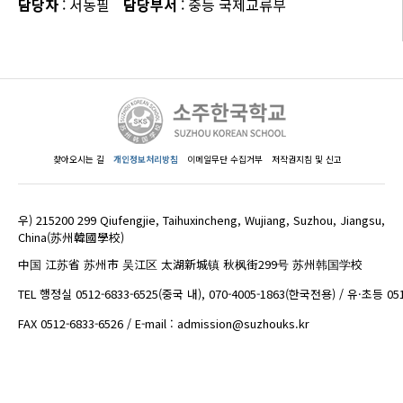
담당자
: 서동필
담당부서
: 중등 국제교류부
찾아오시는 길
개인정보처리방침
이메일무단 수집거부
저작권지침 및 신고
우) 215200 299 Qiufengjie, Taihuxincheng, Wujiang, Suzhou, Jiangsu,
China(苏州韓國學校)
中国 江苏省 苏州市 吴江区 太湖新城镇 秋枫街299号 苏州韩国学校
TEL 행정실 0512-6833-6525(중국 내), 070-4005-1863(한국전용) / 유·초등 05
FAX 0512-6833-6526 / E-mail : admission@suzhouks.kr