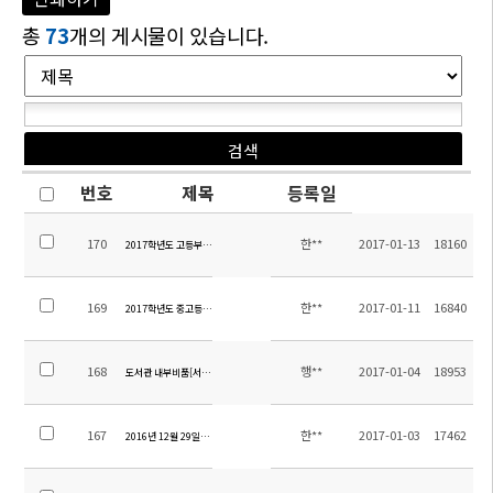
총
73
개의 게시물이 있습니다.
번호
제목
등록일
170
한**
2017-01-13
18160
2017학년도 고등부 10학년 영어과 교재 안내
169
한**
2017-01-11
16840
2017학년도 중고등부 교과서 목록
168
행**
2017-01-04
18953
도서관 내부비품[서가 및 열람대] 구입 입찰공고(긴급)
167
한**
2017-01-03
17462
2016년 12월 29일자 대학별 합격자 현황