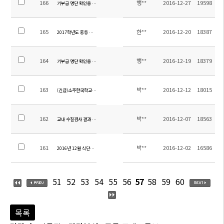
166
행**
2016-12-27
19598
기부금 명단 확인용 공지
165
한**
2016-12-20
18387
2017학년도 중등 수학 강사 채용 공고
164
행**
2016-12-19
18379
기부금 명단 확인용 공지
163
박**
2016-12-12
18015
(긴급)소주한국학교 버스 제작 입찰 공고
162
박**
2016-12-07
18563
교내 수질검사 결과 안내
161
박**
2016-12-02
16586
2016년 12월 식단표 안내
51
52
53
54
55
56
57
58
59
60
목록