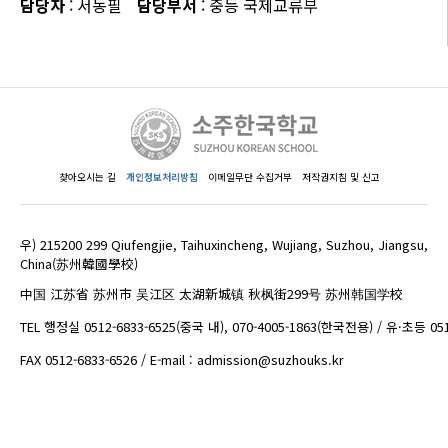
담당자
: 서동필
담당부서
: 중등 국제교류부
찾아오시는 길
개인정보처리방침
이메일무단 수집거부
저작권지침 및 신고
우) 215200 299 Qiufengjie, Taihuxincheng, Wujiang, Suzhou, Jiangsu,
China(苏州韓國學校)
中国 江苏省 苏州市 吴江区 太湖新城镇 秋枫街299号 苏州韩国学校
TEL 행정실 0512-6833-6525(중국 내), 070-4005-1863(한국전용) / 유·초등 05
FAX 0512-6833-6526 / E-mail : admission@suzhouks.kr