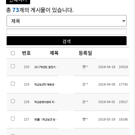
총
73
개의 게시물이 있습니다.
번호
제목
등록일
230
행**
2018-04-18
20528
2017학년도 발전기금 도서구입목록 안내
229
은**
2018-04-09
17745
학교보건직 채용공고 수정
228
은**
2018-04-02
19517
학교운영위원회 지역위원 당선공고
227
행**
2018-03-28
18186
校醫（학교보건 담당직) 채용 공고