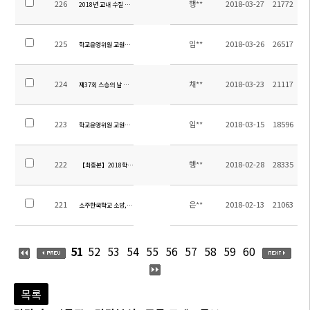
226
행**
2018-03-27
21772
2018년 교내 수질 검사 보고서
225
임**
2018-03-26
26517
학교운영위원 교원위원 당선 공고
224
채**
2018-03-23
21117
제37회 스승의 날 유공 포상 계획
223
임**
2018-03-15
18596
학교운영위원 교원위원 선출공고 및 홍보
222
행**
2018-02-28
28335
【최종본】2018학년도 1학기 스쿨버스차량탑승자 명단
221
은**
2018-02-13
21063
소주한국학교 소방,보안,조경 관리 용역 입찰공고
51
52
53
54
55
56
57
58
59
60
목록