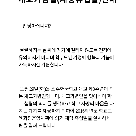
안녕하십니까
?
쌀쌀해지는 날씨에
감기에 걸리지 않도록 건강에
유의하시기 바라며 학부모님 가정에 행복과 기쁨이
가득하시길 기원합니다
.
월
일
화
은 소주한국학교 개교 제
주년이 되
11
29
(
)
3
는 개교기념일입니다
개교기념일을 맞이하여 학
.
교 설립의 의미를 생각하고 학교 사랑의 마음을 다
지는 계기를 제공하기 위하여
학년도 학교교
2016
육과정운영계획에 의거 재량 휴업일을 실시하게
됨을 알려 드립니다
.