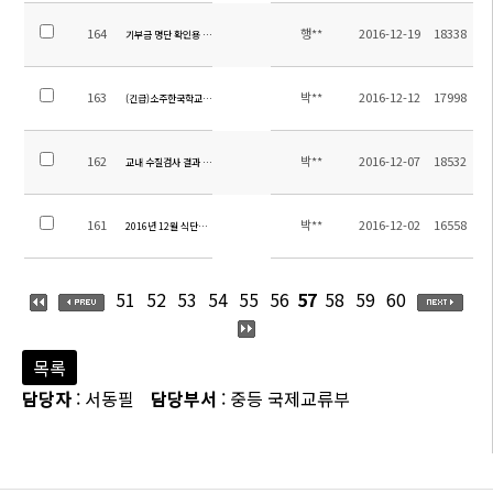
164
행**
2016-12-19
18338
기부금 명단 확인용 공지
163
박**
2016-12-12
17998
(긴급)소주한국학교 버스 제작 입찰 공고
162
박**
2016-12-07
18532
교내 수질검사 결과 안내
161
박**
2016-12-02
16558
2016년 12월 식단표 안내
51
52
53
54
55
56
57
58
59
60
목록
담당자
: 서동필
담당부서
: 중등 국제교류부