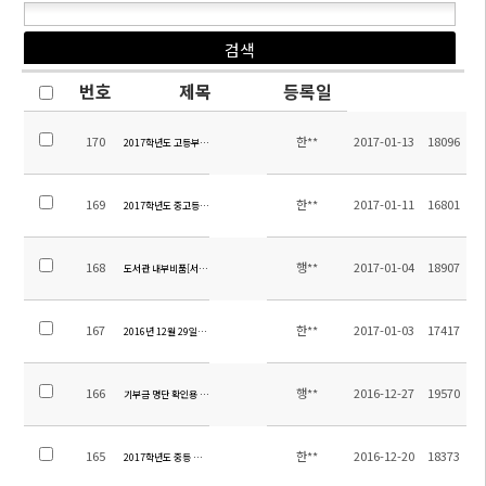
번호
제목
등록일
170
한**
2017-01-13
18096
2017학년도 고등부 10학년 영어과 교재 안내
169
한**
2017-01-11
16801
2017학년도 중고등부 교과서 목록
168
행**
2017-01-04
18907
도서관 내부비품[서가 및 열람대] 구입 입찰공고(긴급)
167
한**
2017-01-03
17417
2016년 12월 29일자 대학별 합격자 현황
166
행**
2016-12-27
19570
기부금 명단 확인용 공지
165
한**
2016-12-20
18373
2017학년도 중등 수학 강사 채용 공고