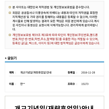
본 사이트는 대한민국 저작권법 및 개인정보보호법을 준수합니다.
회원은 공공질서나 미풍양속에 위배되는 내용과 타인의 저작권을 포함한
지적재산권 및 기타 권리를 침해하는 내용물은 등록할 수 없으며, 이러한
게시물로 인해 발생하는 결과의 모든 책임은 회원 본인에게 있습니다.게시
된 사진이나 동영상은 요청시에 삭제가능합니다. 관리자에게 문의바랍니
다.
개인정보보호법 제59조 제3호에 따라 타인의 개인정보(주민번호,핸드폰
번호,학년-반-번호,학번,주소,혈액형 등)를 유출한 자는 처벌될 수 있으며,
등록된 글(글, 텍스트, 이미지 등)에 대한 법적책임은 글쓴이에게 있습니다.
제목
개교기념일(재량휴업일)안내
등록일
2016-11-28
이름
한**
조회수
15173
개교기념일
(
재량휴업일
)
안내