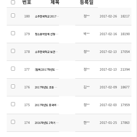
번호
제목
등록일
180
정**
2017-02-26
18217
소주한국학교 2017학년도 1학기 최종버스노선(수정본)
179
박**
2017-02-16
18190
청소용역업체 선정 공고
178
정**
2017-02-13
17054
소주한국학교 보건교사(校醫) 채용공고
177
정**
2017-02-13
21394
[필독]2017학년도 1학기 소주한국학교 통학버스노선 안내
176
김**
2017-02-09
18677
2017학년도 초등 영어교재 안내
175
정**
2017-02-03
17959
2017학년도 중국어 원어민 교사 채용 공고
174
한**
2017-01-25
17863
2016학년도 2학기 학교만족도 조사 결과