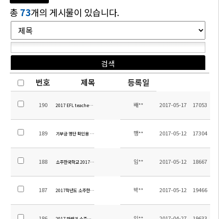
총
73
개의 게시물이 있습니다.
번호
제목
등록일
190
배**
2017-05-17
17053
2017 EFL teachers Employment Notice
189
행**
2017-05-12
17304
기부금 명단 확인용 공지
188
임**
2017-05-12
18667
소주한국학교 2017 2학기 교원초빙공고(기간 연장)
187
박**
2017-05-12
19466
2017학년도 소주한국학교 중등 수학여행 용역업체 선정(긴급)
186
임**
2017-04-27
19633
2017 하반기 소주한국학교 교원초빙 공고