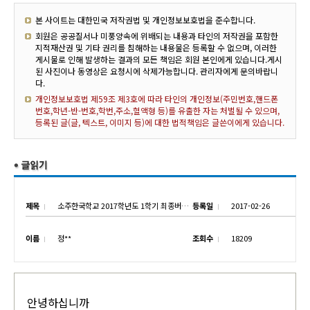
본 사이트는 대한민국 저작권법 및 개인정보보호법을 준수합니다.
회원은 공공질서나 미풍양속에 위배되는 내용과 타인의 저작권을 포함한
지적재산권 및 기타 권리를 침해하는 내용물은 등록할 수 없으며, 이러한
게시물로 인해 발생하는 결과의 모든 책임은 회원 본인에게 있습니다.게시
된 사진이나 동영상은 요청시에 삭제가능합니다. 관리자에게 문의바랍니
다.
개인정보보호법 제59조 제3호에 따라 타인의 개인정보(주민번호,핸드폰
번호,학년-반-번호,학번,주소,혈액형 등)를 유출한 자는 처벌될 수 있으며,
등록된 글(글, 텍스트, 이미지 등)에 대한 법적책임은 글쓴이에게 있습니다.
제목
소주한국학교 2017학년도 1학기 최종버스노선(수정본)
등록일
2017-02-26
이름
정**
조회수
18209
안녕하십니까