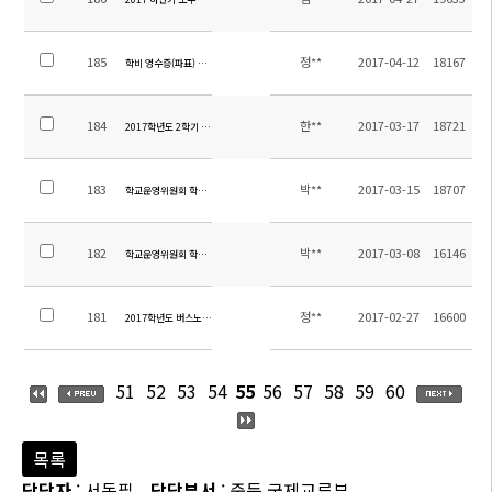
185
정**
2017-04-12
18167
학비 영수증(파표) 관련 안내
184
한**
2017-03-17
18721
2017학년도 2학기 신,편입학 안내
183
박**
2017-03-15
18707
학교운영위원회 학부모위원 당선자 확정 통지
182
박**
2017-03-08
16146
학교운영위원회 학부모위원 선출 공고
181
정**
2017-02-27
16600
2017학년도 버스노선 확정안내(2017년 2월 27일 16:00부)
51
52
53
54
55
56
57
58
59
60
목록
담당자
: 서동필
담당부서
: 중등 국제교류부