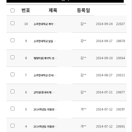
번호
제목
등록일
10
김**
2014-09-24
22027
소주한국학교 계약제교원 (영어) 채용 공고
9
강**
2014-09-17
18678
소주한국학교 일일 시정표 (2014.09.17수정)
8
김**
2014-09-10
19364
행정직원(계약직-초빙) 채용 공고
7
김**
2014-08-27
20321
소주한국학교 강사(중국어, 영어) 채용 공고
6
김**
2014-07-21
20677
교직원(중국회계) 채용 공고
5
가**
2014-07-12
19297
2014학년도 여름방학 중 전입 및 입학 안내
4
가**
2014-07-12
20691
2014학년도 여름방학 학년별 계획서