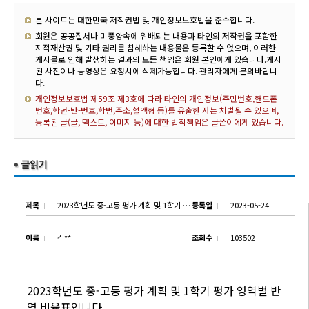
본 사이트는 대한민국 저작권법 및 개인정보보호법을 준수합니다.
회원은 공공질서나 미풍양속에 위배되는 내용과 타인의 저작권을 포함한
지적재산권 및 기타 권리를 침해하는 내용물은 등록할 수 없으며, 이러한
게시물로 인해 발생하는 결과의 모든 책임은 회원 본인에게 있습니다.게시
된 사진이나 동영상은 요청시에 삭제가능합니다. 관리자에게 문의바랍니
다.
개인정보보호법 제59조 제3호에 따라 타인의 개인정보(주민번호,핸드폰
번호,학년-반-번호,학번,주소,혈액형 등)를 유출한 자는 처벌될 수 있으며,
등록된 글(글, 텍스트, 이미지 등)에 대한 법적책임은 글쓴이에게 있습니다.
제목
2023학년도 중-고등 평가 계획 및 1학기 평가 영역별 반영 비율표
등록일
2023-05-24
이름
김**
조회수
103502
2023학년도 중-고등 평가 계획 및 1학기 평가 영역별 반
영 비율표입니다.