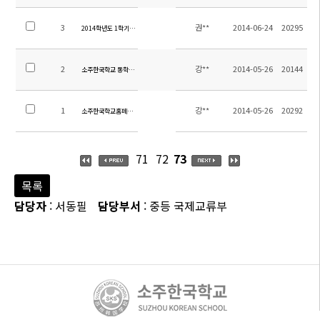
3
권**
2014-06-24
20295
2014학년도 1학기말 학업성취도평가 범위
2
강**
2014-05-26
20144
소주한국학교 통학차량 운행시간 및 탑승위치 안내
1
강**
2014-05-26
20292
소주한국학교홈페이지 방문을 환영합니다.
71
72
73
목록
담당자
: 서동필
담당부서
: 중등 국제교류부