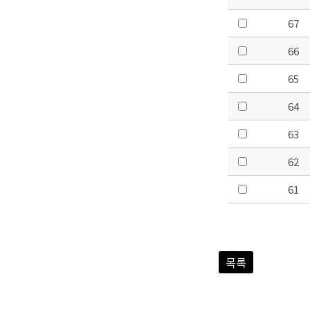
67
66
65
64
63
62
61
목록