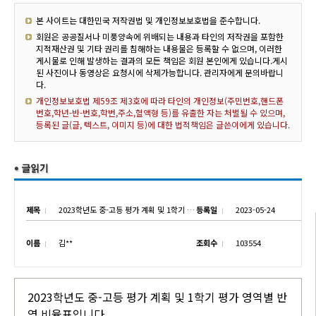
본 사이트는 대한민국 저작권법 및 개인정보보호법을 준수합니다.
회원은 공공질서나 미풍양속에 위배되는 내용과 타인의 저작권을 포함한
지적재산권 및 기타 권리를 침해하는 내용물은 등록할 수 없으며, 이러한
게시물로 인해 발생하는 결과의 모든 책임은 회원 본인에게 있습니다.게시
된 사진이나 동영상은 요청시에 삭제가능합니다. 관리자에게 문의바랍니
다.
개인정보보호법 제59조 제3호에 따라 타인의 개인정보(주민번호,핸드폰
번호,학년-반-번호,학번,주소,혈액형 등)를 유출한 자는 처벌될 수 있으며,
등록된 글(글, 텍스트, 이미지 등)에 대한 법적책임은 글쓴이에게 있습니다.
제목
2023학년도 중-고등 평가 계획 및 1학기 평가 영역별 반영 비율표
등록일
2023-05-24
이름
김**
조회수
103554
2023학년도 중-고등 평가 계획 및 1학기 평가 영역별 반
영 비율표입니다.