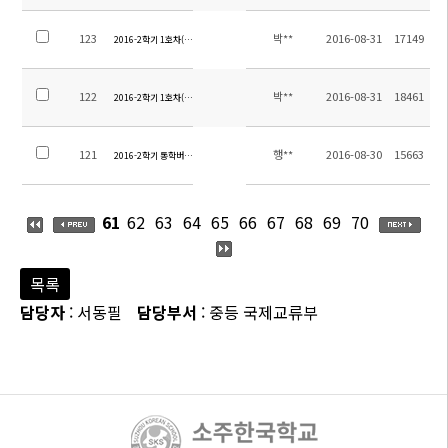
123
박**
2016-08-31
17149
2016-2학기 1호차(후동지역) 탑승장소 안내-1
122
박**
2016-08-31
18461
2016-2학기 1호차(야걸지역) 탑승장소 안내
121
행**
2016-08-30
15663
2016-2학기 통학버스노선 최종공지
61
62
63
64
65
66
67
68
69
70
목록
담당자
: 서동필
담당부서
: 중등 국제교류부