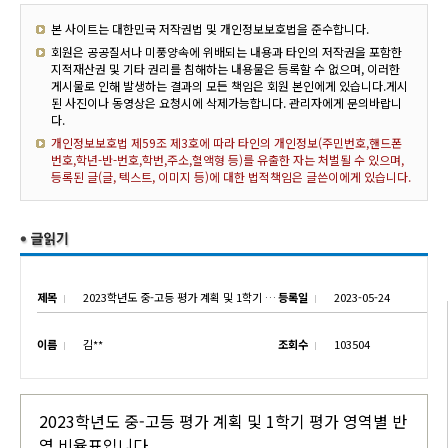
본 사이트는 대한민국 저작권법 및 개인정보보호법을 준수합니다.
회원은 공공질서나 미풍양속에 위배되는 내용과 타인의 저작권을 포함한
지적재산권 및 기타 권리를 침해하는 내용물은 등록할 수 없으며, 이러한
게시물로 인해 발생하는 결과의 모든 책임은 회원 본인에게 있습니다.게시
된 사진이나 동영상은 요청시에 삭제가능합니다. 관리자에게 문의바랍니
다.
개인정보보호법 제59조 제3호에 따라 타인의 개인정보(주민번호,핸드폰
번호,학년-반-번호,학번,주소,혈액형 등)를 유출한 자는 처벌될 수 있으며,
등록된 글(글, 텍스트, 이미지 등)에 대한 법적책임은 글쓴이에게 있습니다.
제목
2023학년도 중-고등 평가 계획 및 1학기 평가 영역별 반영 비율표
등록일
2023-05-24
이름
김**
조회수
103504
2023학년도 중-고등 평가 계획 및 1학기 평가 영역별 반
영 비율표입니다.