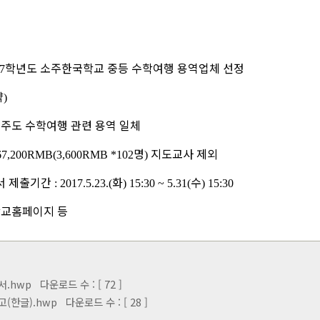
학년도 소주한국학교 중등 수학여행 용역업체 선정
17
약
)
주도 수학여행 관련 용역 일체
명
지도교사 제외
367,200RMB(3,600RMB *102
)
서 제출기간
화
수
: 2017.5.23.(
) 15:30 ~ 5.31(
) 15:30
교홈페이지 등
.hwp
다운로드 수 : [ 72 ]
(한글).hwp
다운로드 수 : [ 28 ]