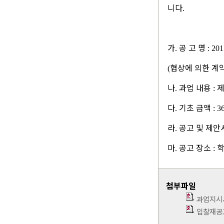
니다
.
가
공 고 명
.
: 20
협상에 의한 계
(
나
과업 내용
제
.
:
다
기초 금액
.
: 
라
공고 및 제안
.
마
공고 장소
학
.
:
첨부파일
과업지시서
입찰재공고