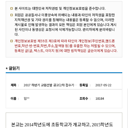
본 사이트는 대한민국 저작권법 및 개인정보보호법을 준수합니다.
회원은 공공질서나 미풍양속에 위배되는 내용과 타인의 저작권을 포함한
지적재산권 및 기타 권리를 침해하는 내용물은 등록할 수 없으며, 이러한
게시물로 인해 발생하는 결과의 모든 책임은 회원 본인에게 있습니다.게시
된 사진이나 동영상은 요청시에 삭제가능합니다. 관리자에게 문의바랍니
다.
개인정보보호법 제59조 제3호에 따라 타인의 개인정보(주민번호,핸드폰
번호,학년-반-번호,학번,주소,혈액형 등)를 유출한 자는 처벌될 수 있으며,
등록된 글(글, 텍스트, 이미지 등)에 대한 법적책임은 글쓴이에게 있습니다.
제목
2017 하반기 교원선발 공고(2차 접수기간 연장)
등록일
2017-05-22
이름
임**
조회수
18184
본교는
학년도에 초등학교가 개교하고
학년도
2014
, 2015