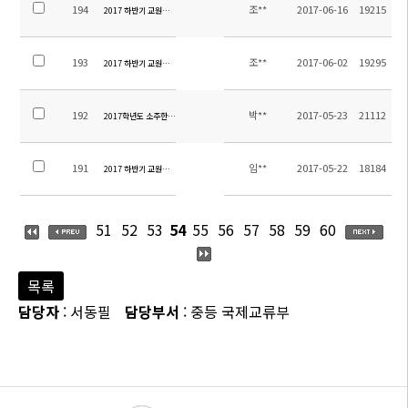
194
조**
2017-06-16
19215
2017 하반기 교원채용 최종합격자 발표
193
조**
2017-06-02
19295
2017 하반기 교원채용 서류심사 합격자 발표
192
박**
2017-05-23
21112
2017학년도 소주한국학교 중등 수학여행 용역업체 선정 입찰 재공고(긴급)
191
임**
2017-05-22
18184
2017 하반기 교원선발 공고(2차 접수기간 연장)
51
52
53
54
55
56
57
58
59
60
목록
담당자
: 서동필
담당부서
: 중등 국제교류부