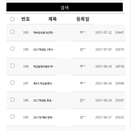
번호
제목
등록일
200
박**
2017-07-12
20447
학부모위원 당선자 확정 공고
199
임**
2017-07-07
20276
2017학년도 1학기 소주한국학교 만족도 조사 결과
198
박**
2017-06-30
18758
학교운영위원회 학부모위원 선출 공고
197
박**
2017-06-26
20598
제4기 학교운영위원회 보궐선거 계획
196
김**
2017-06-26
20187
2017학년도 중등 수학여행 일정 및 계획
195
임**
2017-06-17
20152
2017년 해외 한국사능력검정 특별시험 실시 안내