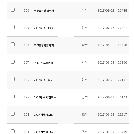
200
박**
2017-07-12
20448
학부모위원 당선자 확정 공고
199
임**
2017-07-07
20277
2017학년도 1학기 소주한국학교 만족도 조사 결과
198
박**
2017-06-30
18760
학교운영위원회 학부모위원 선출 공고
197
박**
2017-06-26
20600
제4기 학교운영위원회 보궐선거 계획
196
김**
2017-06-26
20187
2017학년도 중등 수학여행 일정 및 계획
195
임**
2017-06-17
20173
2017년 해외 한국사능력검정 특별시험 실시 안내
194
조**
2017-06-16
19217
2017 하반기 교원채용 최종합격자 발표
193
조**
2017-06-02
19299
2017 하반기 교원채용 서류심사 합격자 발표