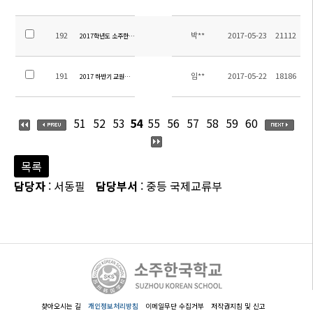
192
박**
2017-05-23
21112
2017학년도 소주한국학교 중등 수학여행 용역업체 선정 입찰 재공고(긴급)
191
임**
2017-05-22
18186
2017 하반기 교원선발 공고(2차 접수기간 연장)
51
52
53
54
55
56
57
58
59
60
목록
담당자
: 서동필
담당부서
: 중등 국제교류부
찾아오시는 길
개인정보처리방침
이메일무단 수집거부
저작권지침 및 신고