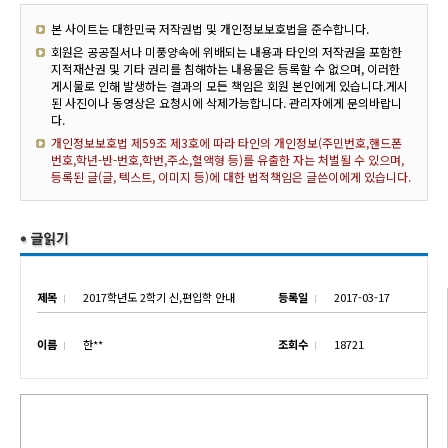
본 사이트는 대한민국 저작권법 및 개인정보보호법을 준수합니다.
회원은 공공질서나 미풍양속에 위배되는 내용과 타인의 저작권을 포함한
지적재산권 및 기타 권리를 침해하는 내용물은 등록할 수 없으며, 이러한
게시물로 인해 발생하는 결과의 모든 책임은 회원 본인에게 있습니다.게시
된 사진이나 동영상은 요청시에 삭제가능합니다. 관리자에게 문의바랍니
다.
개인정보보호법 제59조 제3호에 따라 타인의 개인정보(주민번호,핸드폰
번호,학년-반-번호,학번,주소,혈액형 등)를 유출한 자는 처벌될 수 있으며,
등록된 글(글, 텍스트, 이미지 등)에 대한 법적책임은 글쓴이에게 있습니다.
제목
2017학년도 2학기 신,편입학 안내
등록일
2017-03-17
이름
한**
조회수
18721