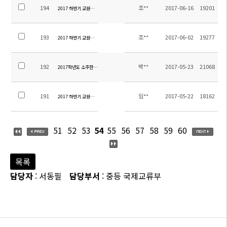
194
조**
2017-06-16
19201
2017 하반기 교원채용 최종합격자 발표
193
조**
2017-06-02
19277
2017 하반기 교원채용 서류심사 합격자 발표
192
박**
2017-05-23
21068
2017학년도 소주한국학교 중등 수학여행 용역업체 선정 입찰 재공고(긴급)
191
임**
2017-05-22
18162
2017 하반기 교원선발 공고(2차 접수기간 연장)
51
52
53
54
55
56
57
58
59
60
목록
담당자
: 서동필
담당부서
: 중등 국제교류부