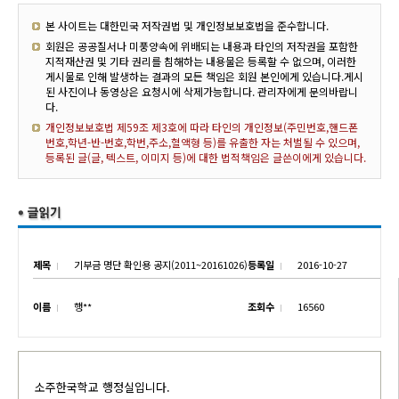
본 사이트는 대한민국 저작권법 및 개인정보보호법을 준수합니다.
회원은 공공질서나 미풍양속에 위배되는 내용과 타인의 저작권을 포함한
지적재산권 및 기타 권리를 침해하는 내용물은 등록할 수 없으며, 이러한
게시물로 인해 발생하는 결과의 모든 책임은 회원 본인에게 있습니다.게시
된 사진이나 동영상은 요청시에 삭제가능합니다. 관리자에게 문의바랍니
다.
개인정보보호법 제59조 제3호에 따라 타인의 개인정보(주민번호,핸드폰
번호,학년-반-번호,학번,주소,혈액형 등)를 유출한 자는 처벌될 수 있으며,
등록된 글(글, 텍스트, 이미지 등)에 대한 법적책임은 글쓴이에게 있습니다.
제목
기부금 명단 확인용 공지(2011~20161026)
등록일
2016-10-27
이름
행**
조회수
16560
소주한국학교 행정실입니다.