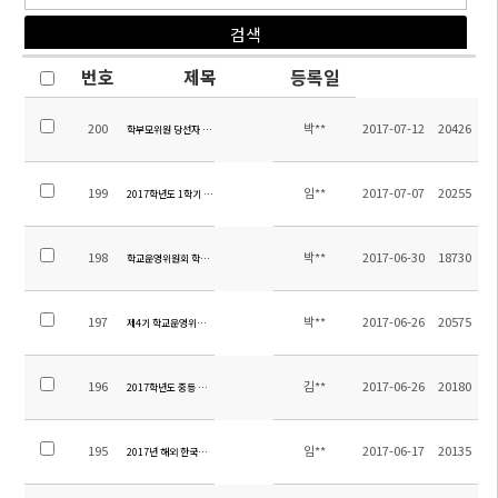
번호
제목
등록일
200
박**
2017-07-12
20426
학부모위원 당선자 확정 공고
199
임**
2017-07-07
20255
2017학년도 1학기 소주한국학교 만족도 조사 결과
198
박**
2017-06-30
18730
학교운영위원회 학부모위원 선출 공고
197
박**
2017-06-26
20575
제4기 학교운영위원회 보궐선거 계획
196
김**
2017-06-26
20180
2017학년도 중등 수학여행 일정 및 계획
195
임**
2017-06-17
20135
2017년 해외 한국사능력검정 특별시험 실시 안내