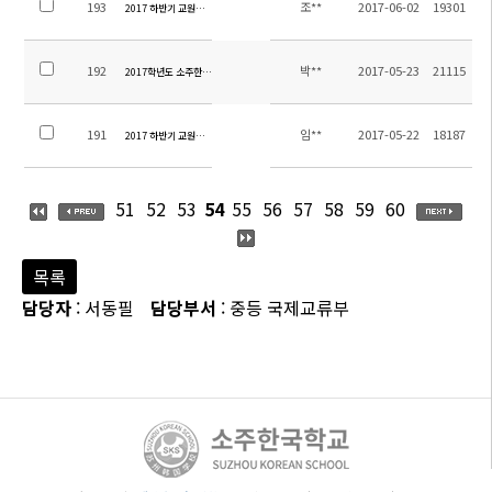
193
조**
2017-06-02
19301
2017 하반기 교원채용 서류심사 합격자 발표
192
박**
2017-05-23
21115
2017학년도 소주한국학교 중등 수학여행 용역업체 선정 입찰 재공고(긴급)
191
임**
2017-05-22
18187
2017 하반기 교원선발 공고(2차 접수기간 연장)
51
52
53
54
55
56
57
58
59
60
목록
담당자
: 서동필
담당부서
: 중등 국제교류부