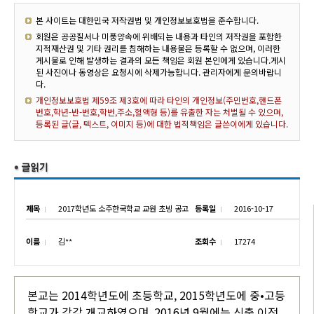
본 사이트는 대한민국 저작권법 및 개인정보보호법을 준수합니다.
회원은 공공질서나 미풍양속에 위배되는 내용과 타인의 저작권을 포함한
지적재산권 및 기타 권리를 침해하는 내용물은 등록할 수 없으며, 이러한
게시물로 인해 발생하는 결과의 모든 책임은 회원 본인에게 있습니다.게시
된 사진이나 동영상은 요청시에 삭제가능합니다. 관리자에게 문의바랍니
다.
개인정보보호법 제59조 제3호에 따라 타인의 개인정보(주민번호,핸드폰
번호,학년-반-번호,학번,주소,혈액형 등)를 유출한 자는 처벌될 수 있으며,
등록된 글(글, 텍스트, 이미지 등)에 대한 법적책임은 글쓴이에게 있습니다.
제목
2017학년도 소주한국학교 교원 초빙 공고
등록일
2016-10-17
이름
김**
조회수
17274
본교는 2014학년도에 초등학교, 2015학년도에 중•고등
학교가 각각 개교하였으며, 2016년 9월에는 신축 이전