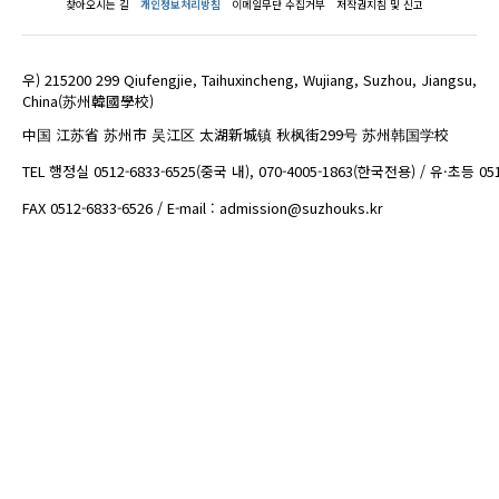
찾아오시는 길
개인정보처리방침
이메일무단 수집거부
저작권지침 및 신고
우) 215200 299 Qiufengjie, Taihuxincheng, Wujiang, Suzhou, Jiangsu,
China(苏州韓國學校)
中国 江苏省 苏州市 吴江区 太湖新城镇 秋枫街299号 苏州韩国学校
TEL 행정실 0512-6833-6525(중국 내), 070-4005-1863(한국전용) / 유·초등 05
FAX 0512-6833-6526 / E-mail : admission@suzhouks.kr