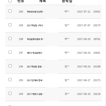
번호
제목
등록일
200
박**
2017-07-12
20452
학부모위원 당선자 확정 공고
199
임**
2017-07-07
20279
2017학년도 1학기 소주한국학교 만족도 조사 결과
198
박**
2017-06-30
18762
학교운영위원회 학부모위원 선출 공고
197
박**
2017-06-26
20601
제4기 학교운영위원회 보궐선거 계획
196
김**
2017-06-26
20188
2017학년도 중등 수학여행 일정 및 계획
195
임**
2017-06-17
20175
2017년 해외 한국사능력검정 특별시험 실시 안내
194
조**
2017-06-16
19218
2017 하반기 교원채용 최종합격자 발표