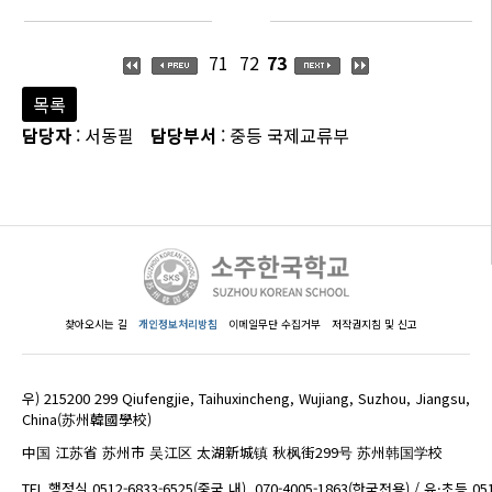
71
72
73
목록
담당자
: 서동필
담당부서
: 중등 국제교류부
찾아오시는 길
개인정보처리방침
이메일무단 수집거부
저작권지침 및 신고
우) 215200 299 Qiufengjie, Taihuxincheng, Wujiang, Suzhou, Jiangsu,
China(苏州韓國學校)
中国 江苏省 苏州市 吴江区 太湖新城镇 秋枫街299号 苏州韩国学校
TEL 행정실 0512-6833-6525(중국 내), 070-4005-1863(한국전용) / 유·초등 05