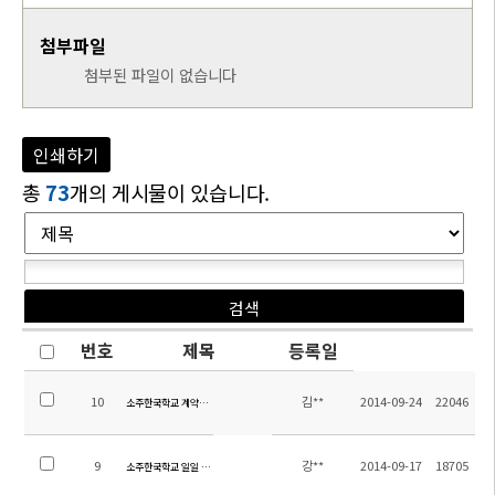
첨부파일
첨부된 파일이 없습니다
인쇄하기
총
73
개의 게시물이 있습니다.
번호
제목
등록일
10
김**
2014-09-24
22046
소주한국학교 계약제교원 (영어) 채용 공고
9
강**
2014-09-17
18705
소주한국학교 일일 시정표 (2014.09.17수정)