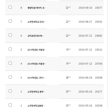
8
김**
2014-09-10
19377
행정직원(계약직-초빙) 채용 공고
7
김**
2014-08-27
20341
소주한국학교 강사(중국어, 영어) 채용 공고
6
김**
2014-07-21
20692
교직원(중국회계) 채용 공고
5
가**
2014-07-12
19312
2014학년도 여름방학 중 전입 및 입학 안내
4
가**
2014-07-12
20706
2014학년도 여름방학 학년별 계획서
3
권**
2014-06-24
20308
2014학년도 1학기말 학업성취도평가 범위
2
강**
2014-05-26
20177
소주한국학교 통학차량 운행시간 및 탑승위치 안내
1
강**
2014-05-26
20308
소주한국학교홈페이지 방문을 환영합니다.