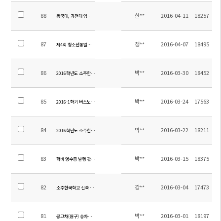
88
한**
2016-04-11
18257
동국대, 가천대 입학 설명회 안내
87
정**
2016-04-07
18495
제4회 청소년통일축제 참가 버스 탑승 안내
86
박**
2016-03-30
18452
2016학년도 소주한국학교 행정직원(중국회계담당) 초빙 공고
85
박**
2016-03-24
17563
2016-1학기 버스노선 수정 안내
84
박**
2016-03-22
18211
2016학년도 소주한국학교 행정직원 초빙 공고
83
박**
2016-03-15
18375
학비 영수증 발행 관련 안내
82
강**
2016-03-04
17473
소주한국학교 신축 조경 공사 입찰 공고(긴급)
81
박**
2016-03-01
18197
봉고차(원구) 승차장소 안내