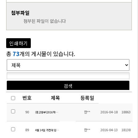
첨부파일
첨부된 파일이 없습니다
인쇄하기
총
73
개의 게시물이 있습니다.
번호
제목
등록일
90
한**
2016-04-18
18863
(중고등부)2016학년도 1학기 학업성적평가계획
89
한**
2016-04-13
18138
4월 14일 가천대 입학 설명회 차량 운행 안내