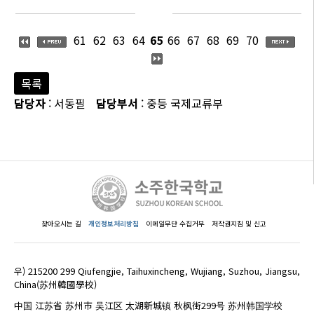
61
62
63
64
65
66
67
68
69
70
목록
담당자
: 서동필
담당부서
: 중등 국제교류부
찾아오시는 길
개인정보처리방침
이메일무단 수집거부
저작권지침 및 신고
우) 215200 299 Qiufengjie, Taihuxincheng, Wujiang, Suzhou, Jiangsu,
China(苏州韓國學校)
中国 江苏省 苏州市 吴江区 太湖新城镇 秋枫街299号 苏州韩国学校