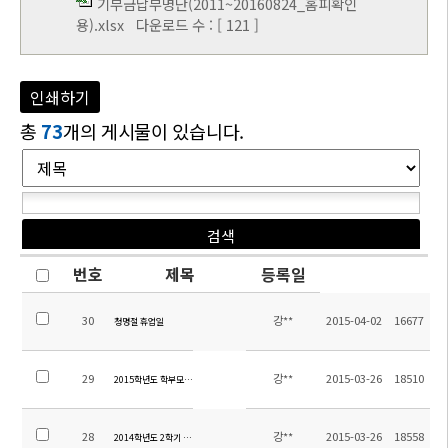
기부금납부명단(2011~20160824_홈피확인
용).xlsx
다운로드 수 : [ 121 ]
인쇄하기
총
73
개의 게시물이 있습니다.
번호
제목
등록일
30
강**
2015-04-02
16677
청명절 휴업일
29
강**
2015-03-26
18510
2015학년도 학부모 총회 안내
28
강**
2015-03-26
18558
2014학년도 2학기 학교만족도 조사 결과입니다.