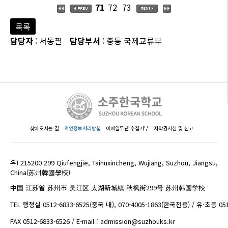
71
72
73
목록
담당자
: 서동필
담당부서
: 중등 국제교류부
찾아오시는 길
개인정보처리방침
이메일무단 수집거부
저작권지침 및 신고
우) 215200 299 Qiufengjie, Taihuxincheng, Wujiang, Suzhou, Jiangsu,
China(苏州韓國學校)
中国 江苏省 苏州市 吴江区 太湖新城镇 秋枫街299号 苏州韩国学校
TEL 행정실 0512-6833-6525(중국 내), 070-4005-1863(한국전용) / 유·초등 05
FAX 0512-6833-6526 / E-mail : admission@suzhouks.kr