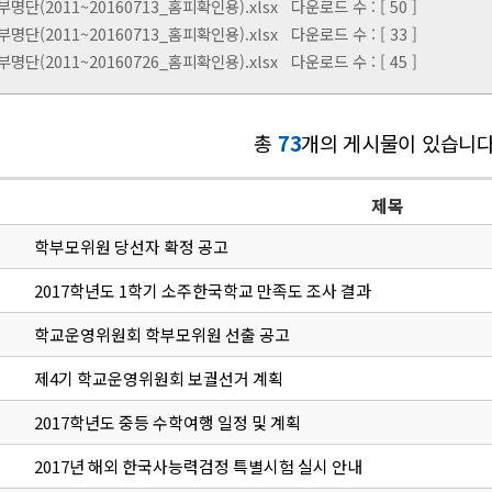
명단(2011~20160713_홈피확인용).xlsx
다운로드 수 : [ 50 ]
명단(2011~20160713_홈피확인용).xlsx
다운로드 수 : [ 33 ]
명단(2011~20160726_홈피확인용).xlsx
다운로드 수 : [ 45 ]
총
73
개의 게시물이 있습니다
제목
학부모위원 당선자 확정 공고
2017학년도 1학기 소주한국학교 만족도 조사 결과
학교운영위원회 학부모위원 선출 공고
제4기 학교운영위원회 보궐선거 계획
2017학년도 중등 수학여행 일정 및 계획
2017년 해외 한국사능력검정 특별시험 실시 안내