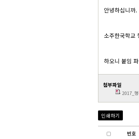
안녕하십니까.
소주한국학교 
하오니 붙임 파
첨부파일
2017_
인쇄하기
번호