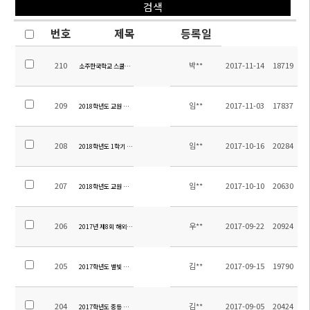
번호
제목
등록일
210
박**
2017-11-14
18719
소주한국학교 스쿨버스 제작 입찰공고
209
임**
2017-11-03
17837
2018학년도 교원 추가 초빙 공고
208
임**
2017-10-16
20284
2018학년도 1학기 입학안내
207
임**
2017-10-10
20630
2018학년도 교원 초빙 공고
206
우**
2017-09-22
20924
2017년 제8회 해외 한국사능력검정 특별시험 합격자 발표
205
김**
2017-09-15
19790
2017학년도 별빛 야영 안내장
204
김**
2017-09-05
20424
2017학년도 중등 수학여행 만족도 조사 실시 결과 및 여행비 정산 내역