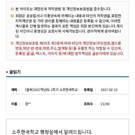
본 사이트는 대한민국 저작권법 및 개인정보보호법을 준수합니다.
회원은 공공질서나 미풍양속에 위배되는 내용과 타인의 저작권을 포함한
지적재산권 및 기타 권리를 침해하는 내용물은 등록할 수 없으며, 이러한
게시물로 인해 발생하는 결과의 모든 책임은 회원 본인에게 있습니다.게시
된 사진이나 동영상은 요청시에 삭제가능합니다. 관리자에게 문의바랍니
다.
개인정보보호법 제59조 제3호에 따라 타인의 개인정보(주민번호,핸드폰
번호,학년-반-번호,학번,주소,혈액형 등)를 유출한 자는 처벌될 수 있으며,
등록된 글(글, 텍스트, 이미지 등)에 대한 법적책임은 글쓴이에게 있습니다.
제목
[필독]2017학년도 1학기 소주한국학교 통학버스노선 안내
등록일
2017-02-13
이름
정**
조회수
21292
소주한국학교 행정실에서 알려드립니다.