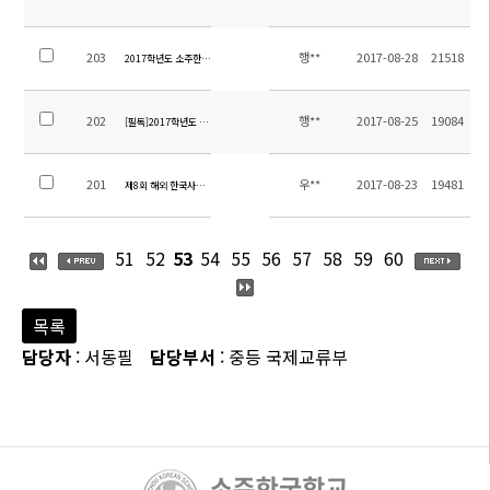
203
행**
2017-08-28
21518
2017학년도 소주한국학교 행정직원 초빙 공고
202
행**
2017-08-25
19084
[필독]2017학년도 2학기 통학버스노선 확정안내
201
우**
2017-08-23
19481
제8회 해외 한국사능력검정 특별시험 안내(필독)
51
52
53
54
55
56
57
58
59
60
목록
담당자
: 서동필
담당부서
: 중등 국제교류부