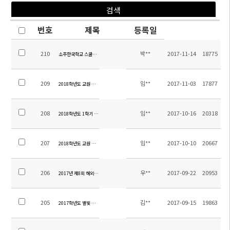
번호
제목
등록일
210
박**
2017-11-14
18775
소주한국학교 스쿨버스 제작 입찰공고
209
임**
2017-11-03
17877
2018학년도 교원 추가 초빙 공고
208
임**
2017-10-16
20318
2018학년도 1학기 입학안내
207
임**
2017-10-10
20667
2018학년도 교원 초빙 공고
206
우**
2017-09-22
20953
2017년 제8회 해외 한국사능력검정 특별시험 합격자 발표
205
김**
2017-09-15
19863
2017학년도 별빛 야영 안내장