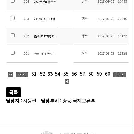
204
김**
2017-09-05
20455
2017학년도 중등 수학여행 만족도 조사 실시 결과 및 여행비 정산 내역
203
행**
2017-08-28
21546
2017학년도 소주한국학교 행정직원 초빙 공고
202
행**
2017-08-25
19122
[필독]2017학년도 2학기 통학버스노선 확정안내
201
우**
2017-08-23
19528
제8회 해외 한국사능력검정 특별시험 안내(필독)
51
52
53
54
55
56
57
58
59
60
목록
담당자
: 서동필
담당부서
: 중등 국제교류부