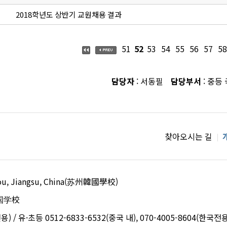
2018학년도 상반기 교원채용 결과
51
52
53
54
55
56
57
58
담당자
: 서동필
담당부서
: 중등
찾아오시는 길
uzhou, Jiangsu, China(苏州韓國學校)
国学校
용) / 유·초등 0512-6833-6532(중국 내), 070-4005-8604(한국전