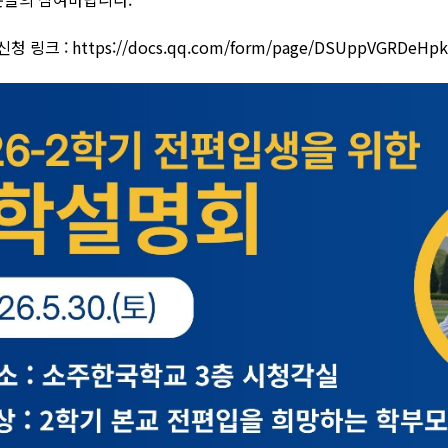
청 링크 :
https://docs.qq.com/form/page/DSUppVGRDeHp