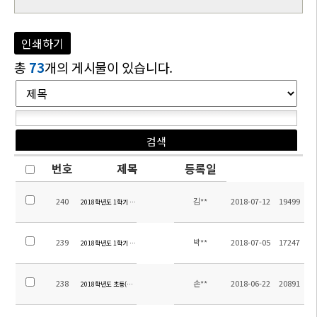
인쇄하기
총
73
개의 게시물이 있습니다.
번호
제목
등록일
240
김**
2018-07-12
19499
2018학년도 1학기 초등 방과후학교 만족도 조사 결과
239
박**
2018-07-05
17247
2018학년도 1학기 방과후학교 만족도 조사 결과
238
손**
2018-06-22
20891
2018학년도 초등(소주-대련) 교류체험학습 정산 내역 알림