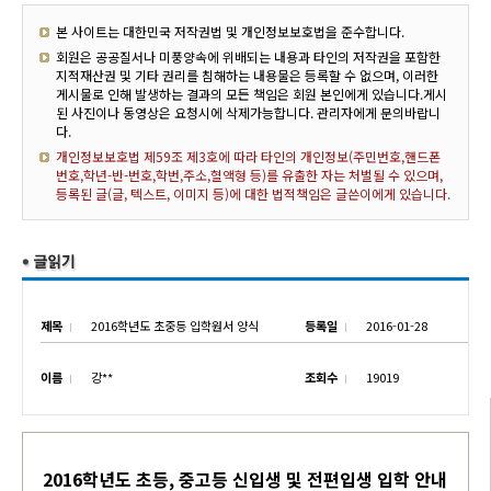
본 사이트는 대한민국 저작권법 및 개인정보보호법을 준수합니다.
회원은 공공질서나 미풍양속에 위배되는 내용과 타인의 저작권을 포함한
지적재산권 및 기타 권리를 침해하는 내용물은 등록할 수 없으며, 이러한
게시물로 인해 발생하는 결과의 모든 책임은 회원 본인에게 있습니다.게시
된 사진이나 동영상은 요청시에 삭제가능합니다. 관리자에게 문의바랍니
다.
개인정보보호법 제59조 제3호에 따라 타인의 개인정보(주민번호,핸드폰
번호,학년-반-번호,학번,주소,혈액형 등)를 유출한 자는 처벌될 수 있으며,
등록된 글(글, 텍스트, 이미지 등)에 대한 법적책임은 글쓴이에게 있습니다.
제목
2016학년도 초중등 입학원서 양식
등록일
2016-01-28
이름
강**
조회수
19019
2016학년도 초등, 중고등 신입생 및 전편입생 입학 안내