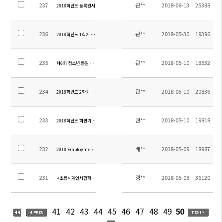
237
관**
2018-06-13
25388
2018학년도 등록원서
236
관**
2018-05-30
19396
2018학년도 1학기 중등 현장체험학습 만족도조사 결과 및 정산내역
235
관**
2018-05-10
18532
제6회 청소년 통일 축제 버스 운행 안내
234
관**
2018-05-10
20836
2018학년도 2학기 유초중고 편입학 공고
233
권**
2018-05-10
19818
2018학년도 하반기 교원(유치원교사1명) 초빙 공고
232
배**
2018-05-09
18987
2018 Employment notice for EFL teacher(영어 원어민 교사 채용 공고)
231
정**
2018-05-08
36120
<초등> 개인체험학습 신청서 및 결과보고서 양식
41
42
43
44
45
46
47
48
49
50