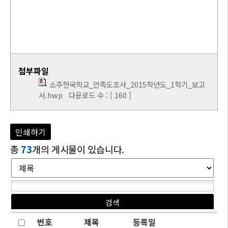
첨부파일
소주한국학교_만족도조사_2015학년도_1학기_보고
서.hwp
다운로드 수 : [ 160 ]
인쇄하기
총
73
개의 게시물이 있습니다.
번호
제목
등록일