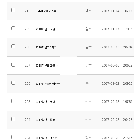
210
박**
2017-11-14
18716
소주한국학교 스쿨버스 제작 입찰공고
209
임**
2017-11-03
17835
2018학년도 교원 추가 초빙 공고
208
임**
2017-10-16
20284
2018학년도 1학기 입학안내
207
임**
2017-10-10
20627
2018학년도 교원 초빙 공고
206
우**
2017-09-22
20922
2017년 제8회 해외 한국사능력검정 특별시험 합격자 발표
205
김**
2017-09-15
19781
2017학년도 별빛 야영 안내장
204
김**
2017-09-05
20423
2017학년도 중등 수학여행 만족도 조사 실시 결과 및 여행비 정산 내역
203
행**
2017-08-28
21514
2017학년도 소주한국학교 행정직원 초빙 공고