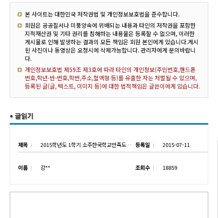
본 사이트는 대한민국 저작권법 및 개인정보보호법을 준수합니다.
회원은 공공질서나 미풍양속에 위배되는 내용과 타인의 저작권을 포함한
지적재산권 및 기타 권리를 침해하는 내용물은 등록할 수 없으며, 이러한
게시물로 인해 발생하는 결과의 모든 책임은 회원 본인에게 있습니다.게시
된 사진이나 동영상은 요청시에 삭제가능합니다. 관리자에게 문의바랍니
다.
개인정보보호법 제59조 제3호에 따라 타인의 개인정보(주민번호,핸드폰
번호,학년-반-번호,학번,주소,혈액형 등)를 유출한 자는 처벌될 수 있으며,
등록된 글(글, 텍스트, 이미지 등)에 대한 법적책임은 글쓴이에게 있습니다.
제목
2015학년도 1학기 소주한국학교만족도조사 결과
등록일
2015-07-11
이름
강**
조회수
18859