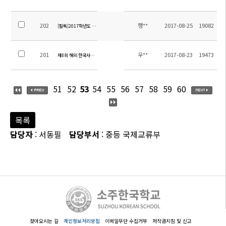
202
행**
2017-08-25
19082
[필독]2017학년도 2학기 통학버스노선 확정안내
201
우**
2017-08-23
19473
제8회 해외 한국사능력검정 특별시험 안내(필독)
51
52
53
54
55
56
57
58
59
60
목록
담당자
: 서동필
담당부서
: 중등 국제교류부
찾아오시는 길
개인정보처리방침
이메일무단 수집거부
저작권지침 및 신고