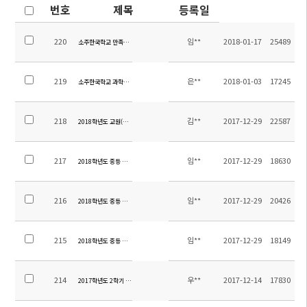
번호
제목
등록일
220
임**
2018-01-17
25489
소주한국학교 만족도조사 결과보고-2017학년도 2학기
219
은**
2018-01-03
17245
소주한국학교 과학실 구축 입찰공고
218
김**
2017-12-29
22587
2018학년도 교원(중국어) 채용 공고
217
임**
2017-12-29
18630
2018학년도 중등 중국어과 교재목록
216
임**
2017-12-29
20426
2018학년도 중등 영어과 교재목록
215
임**
2017-12-29
18149
2018학년도 중등 교과서목록
214
우**
2017-12-14
17830
2017학년도 2학기 중등 현장체험학습 만족도 조사 실시 결과 및 경비 정산 내역