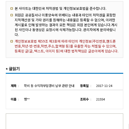
본 사이트는 대한민국 저작권법 및 개인정보보호법을 준수합니다.
회원은 공공질서나 미풍양속에 위배되는 내용과 타인의 저작권을 포함한
지적재산권 및 기타 권리를 침해하는 내용물은 등록할 수 없으며, 이러한
게시물로 인해 발생하는 결과의 모든 책임은 회원 본인에게 있습니다.게시
된 사진이나 동영상은 요청시에 삭제가능합니다. 관리자에게 문의바랍니
다.
개인정보보호법 제59조 제3호에 따라 타인의 개인정보(주민번호,핸드폰
번호,학년-반-번호,학번,주소,혈액형 등)를 유출한 자는 처벌될 수 있으며,
등록된 글(글, 텍스트, 이미지 등)에 대한 법적책임은 글쓴이에게 있습니다.
제목
학비 등 수익자부담경비 납부 관련 안내
등록일
2017-11-24
이름
행**
조회수
21554