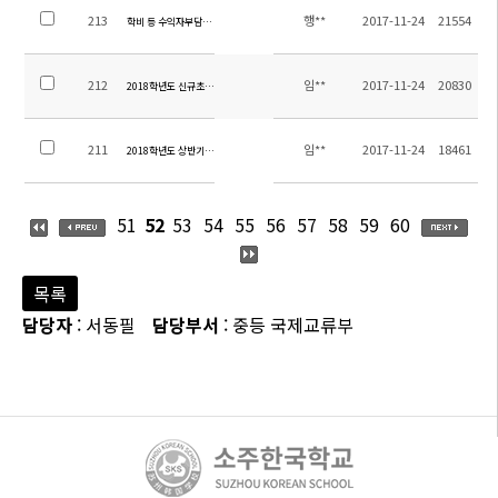
213
행**
2017-11-24
21554
학비 등 수익자부담경비 납부 관련 안내
212
임**
2017-11-24
20830
2018학년도 신규초빙교원 추가선발 공고
211
임**
2017-11-24
18461
2018학년도 상반기 교원채용 결과
51
52
53
54
55
56
57
58
59
60
목록
담당자
: 서동필
담당부서
: 중등 국제교류부