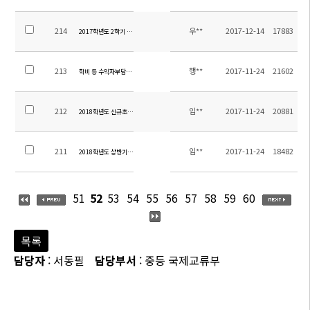
214
우**
2017-12-14
17883
2017학년도 2학기 중등 현장체험학습 만족도 조사 실시 결과 및 경비 정산 내역
213
행**
2017-11-24
21602
학비 등 수익자부담경비 납부 관련 안내
212
임**
2017-11-24
20881
2018학년도 신규초빙교원 추가선발 공고
211
임**
2017-11-24
18482
2018학년도 상반기 교원채용 결과
51
52
53
54
55
56
57
58
59
60
목록
담당자
: 서동필
담당부서
: 중등 국제교류부