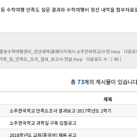
고등 수학여행 만족도 설문 결과와 수학여행비 정산 내역을 첨부자료
년_중등수학여행경비_정산내역(홈페이지게시-소주한국학교)수정.hwp
다운로드 수
가회_및_만족도_조사_결과_보고서-한글.hwp
다운로드 수 : [ 48 ]
총
73
개의 게시물이 있습니다
제목
소주한국학교 만족도조사 결과보고-2017학년도 2학기
소주한국학교 과학실 구축 입찰공고
2018학년도 교원(중국어) 채용 공고