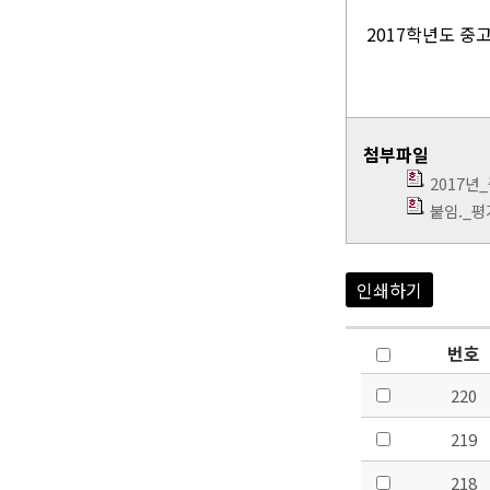
2017학년도 중
첨부파일
2017
붙임._평
인쇄하기
번호
220
219
218