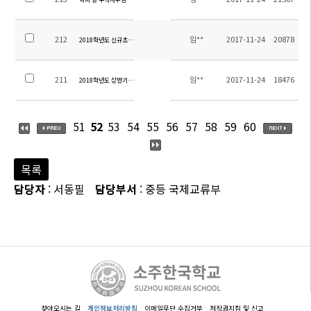
212
임**
2017-11-24
20878
2018학년도 신규초빙교원 추가선발 공고
211
임**
2017-11-24
18476
2018학년도 상반기 교원채용 결과
51
52
53
54
55
56
57
58
59
60
목록
담당자
: 서동필
담당부서
: 중등 국제교류부
찾아오시는 길
개인정보처리방침
이메일무단 수집거부
저작권지침 및 신고