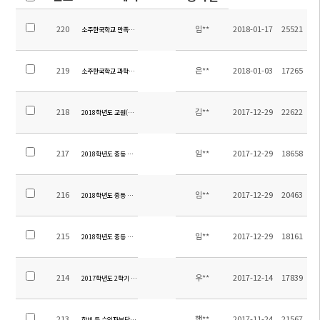
220
임**
2018-01-17
25521
소주한국학교 만족도조사 결과보고-2017학년도 2학기
219
은**
2018-01-03
17265
소주한국학교 과학실 구축 입찰공고
218
김**
2017-12-29
22622
2018학년도 교원(중국어) 채용 공고
217
임**
2017-12-29
18658
2018학년도 중등 중국어과 교재목록
216
임**
2017-12-29
20463
2018학년도 중등 영어과 교재목록
215
임**
2017-12-29
18161
2018학년도 중등 교과서목록
214
우**
2017-12-14
17839
2017학년도 2학기 중등 현장체험학습 만족도 조사 실시 결과 및 경비 정산 내역
213
행**
2017-11-24
21567
학비 등 수익자부담경비 납부 관련 안내