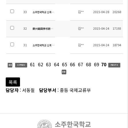
33
김**
2015-04-28
20268
소주한국학교 신축공사 법적감리(전면책임감리) 업체 선정 공고
32
김**
2015-04-24
17193
蘇州韓國學校新建企業選拔緊急公告
31
김**
2015-04-24
18794
소주한국학교 신축 입찰 공고(한글)
61
62
63
64
65
66
67
68
69
70
목록
담당자
: 서동필
담당부서
: 중등 국제교류부