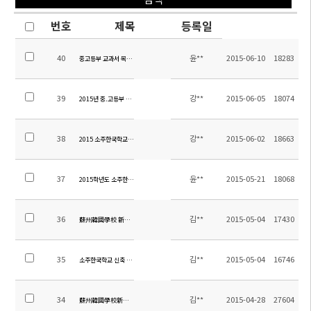
번호
제목
등록일
40
윤**
2015-06-10
18283
중고등부 교과서 목록 안내
39
강**
2015-06-05
18074
2015년 중.고등부 신.편입학 운영 계획
38
강**
2015-06-02
18663
2015 소주한국학교 교육과정 체험생 모집
37
윤**
2015-05-21
18068
2015학년도 소주한국학교 여름 방학 방과후 학교(중등) 신청안내
36
김**
2015-05-04
17430
蘇州韓國學校 新築 工事 入札 日程 變更
35
김**
2015-05-04
16746
소주한국학교 신축 공사 입찰 일정 변경
34
김**
2015-04-28
27604
蘇州韓國學校新建工程法定監理（全面負責監理）企業選拔緊急公告