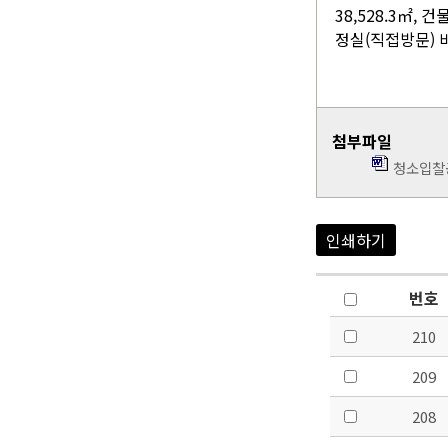
38,528.3㎡, 건
정실(직접방문) 바.
첨부파일
청소입찰공
인쇄하기
번호
210
209
208